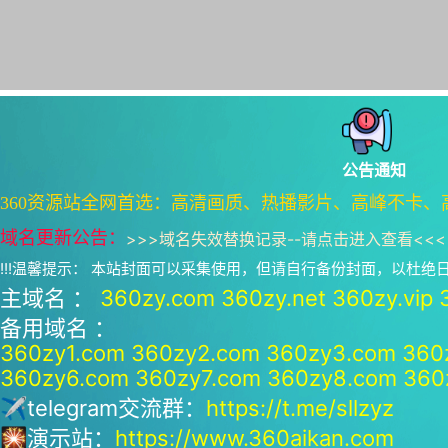
公告通知
360资源站全网首选：高清画质、热播影片、高峰不卡、
域名更新公告：
>>>
域名失效替换记录--请点击进入查看
<<<
!!!温馨提示： 本站封面可以采集使用，但请自行备份封面，以杜
主域名 ：
360zy.com
360zy.net
360zy.vip
备用域名 ：
360zy1.com
360zy2.com
360zy3.com
360
360zy6.com
360zy7.com
360zy8.com
360
✈telegram交流群：
https://t.me/sllzyz
🎇演示站：
https://www.360aikan.com