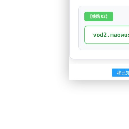
【线路 02】
vod2.maowu
我已