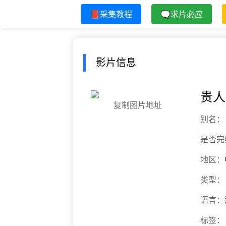
📕采集教程
🗨求片必应
影片信息
贵人
复制图片地址
别名：
是否完
地区：
类型：
语言：
标签：