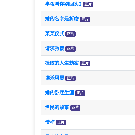
半夜叫你别回头2
正片
她的名字是折磨
正片
某某仪式
正片
请求救援
正片
挫败的人生劫案
正片
谍杀风暴
正片
她的卧底生涯
正片
渔民的故事
正片
情棺
正片