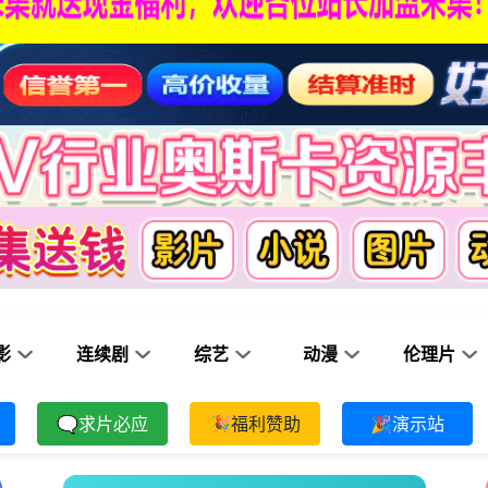
影
连续剧
综艺
动漫
伦理片
🗨求片必应
🎉福利赞助
🎉演示站