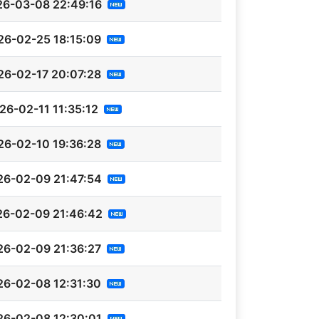
26-03-08 22:49:16
26-02-25 18:15:09
26-02-17 20:07:28
26-02-11 11:35:12
26-02-10 19:36:28
26-02-09 21:47:54
26-02-09 21:46:42
26-02-09 21:36:27
26-02-08 12:31:30
26-02-08 12:30:01