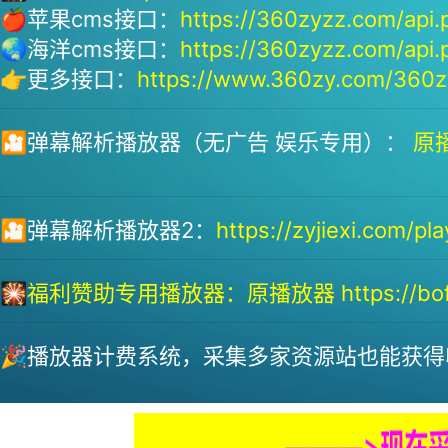
🍎苹果cms接口：
https://360zyzz.com/api.
🌏海洋cms接口：
https://360zyzz.com/api.
👉更多接口：
https://www.360zy.com/360zy
🎦弹幕解析播放器（无广告 娱乐专用）：
原播
🎦弹幕解析播放器2：
https://zyjiexi.com/pla
🎇
福利赞助专用播放器：
原播放器 https://bofa
🎉播放器计费系统，采集多家资源站也能获得