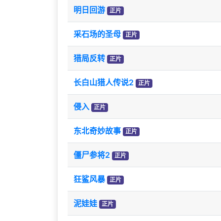
明日回游
正片
采石场的圣母
正片
猎局反转
正片
长白山猎人传说2
正片
侵入
正片
东北奇妙故事
正片
僵尸参将2
正片
狂鲨风暴
正片
泥娃娃
正片