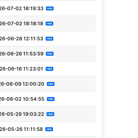
26-07-02 18:19:33
26-07-02 18:18:18
26-06-28 12:11:53
26-06-26 11:53:59
26-06-16 11:23:01
6-06-09 12:00:20
26-06-02 10:54:55
26-05-29 19:03:22
26-05-26 11:11:58