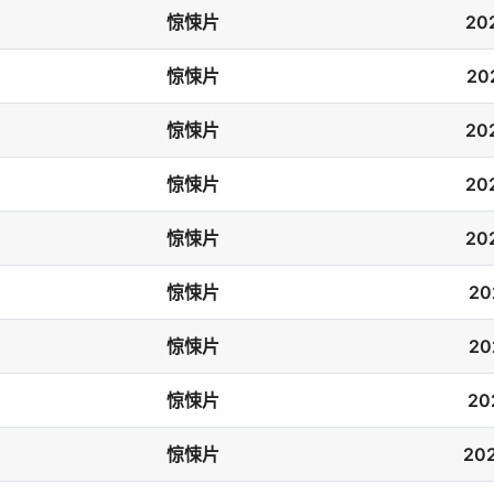
惊悚片
20
惊悚片
20
惊悚片
20
惊悚片
20
惊悚片
20
惊悚片
20
惊悚片
20
惊悚片
20
惊悚片
202