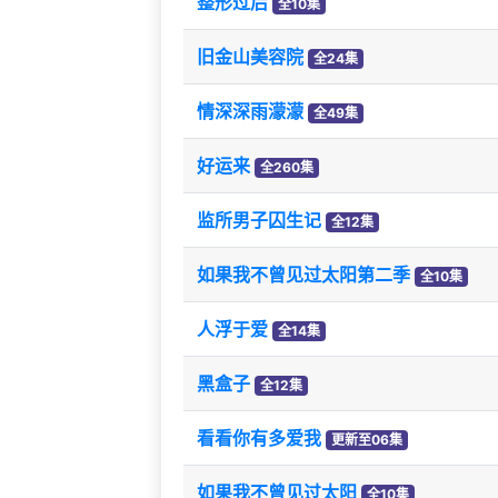
整形过后
全10集
旧金山美容院
全24集
情深深雨濛濛
全49集
好运来
全260集
监所男子囚生记
全12集
如果我不曾见过太阳第二季
全10集
人浮于爱
全14集
黑盒子
全12集
看看你有多爱我
更新至06集
如果我不曾见过太阳
全10集