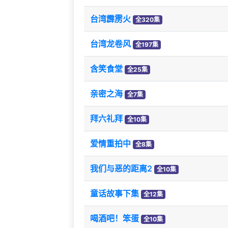
台湾霹雳火
全320集
台湾龙卷风
全197集
含笑食堂
全25集
亲密之海
全7集
拜六礼拜
全10集
爱情重拍中
全8集
我们与恶的距离2
全10集
童话故事下集
全12集
喝酒吧！笨蛋
全10集