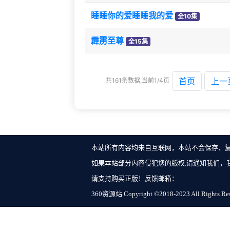
睡睡你的爱睡睡我的爱
全10集
霹雳至尊
全15集
首页
上一
共161条数据,当前1/4页
本站所有内容均来自互联网，本站不会保存、
如果本站部分内容侵犯您的版权,请通知我们，
请支持购买正版！反馈邮箱：
360资源站 Copyright ©2018-2023 All Rights Re