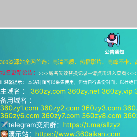
公告通知
360资源站全网首选：高清画质、热播影片、高峰不卡、
域名更新公告：
>>>
域名失效替换记录--请点击进入查看
<<<
!!!温馨提示： 本站封面可以采集使用，但请自行备份封面，以杜
主域名 ：
360zy.com
360zy.net
360zy.vip
备用域名 ：
360zy1.com
360zy2.com
360zy3.com
360
360zy6.com
360zy7.com
360zy8.com
360
✈telegram交流群：
https://t.me/sllzyz
🎇演示站：
https://www.360aikan.com