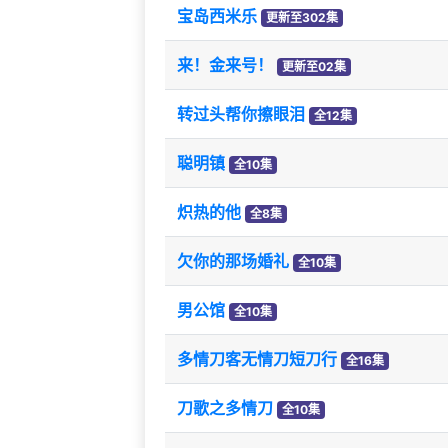
宝岛西米乐
更新至302集
来！金来号！
更新至02集
转过头帮你擦眼泪
全12集
聪明镇
全10集
炽热的他
全8集
欠你的那场婚礼
全10集
男公馆
全10集
多情刀客无情刀短刀行
全16集
刀歌之多情刀
全10集