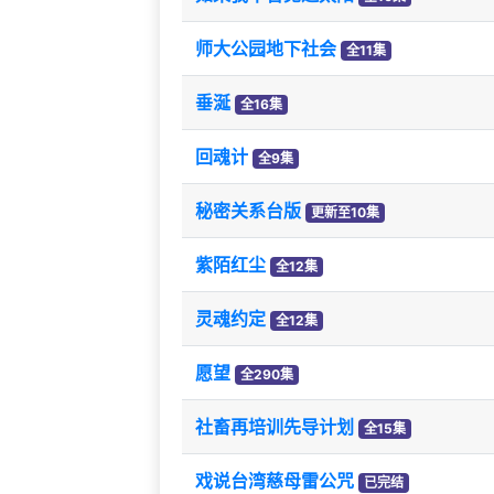
师大公园地下社会
全11集
垂涎
全16集
回魂计
全9集
秘密关系台版
更新至10集
紫陌红尘
全12集
灵魂约定
全12集
愿望
全290集
社畜再培训先导计划
全15集
戏说台湾慈母雷公咒
已完结