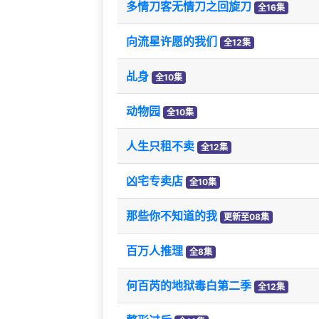
多情刀客无情刀之回旋刀
全16集
向流星许愿的我们
全12集
乩身
全10集
动物园
全10集
人生只租不卖
全12集
凶宅专卖店
全10集
那些你不知道的我
更新至08集
百万人推理
全8集
何百芮的地狱毒白第二季
全12集