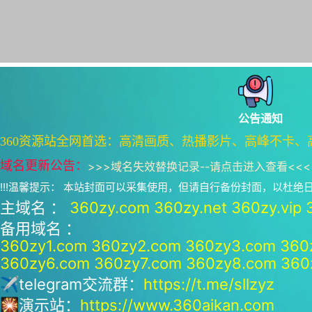
公告通知
360资源站全网首选：高清画质、热播影片、高峰不卡、
域名更新公告：
>>>
域名失效替换记录--请点击进入查看
<<<
!!!温馨提示： 本站封面可以采集使用，但请自行备份封面，以杜
主域名 ：
360zy.com
360zy.net
360zy.vip
备用域名 ：
360zy1.com
360zy2.com
360zy3.com
360
360zy6.com
360zy7.com
360zy8.com
360
✈telegram交流群：
https://t.me/sllzyz
🎇演示站：
https://www.360aikan.com