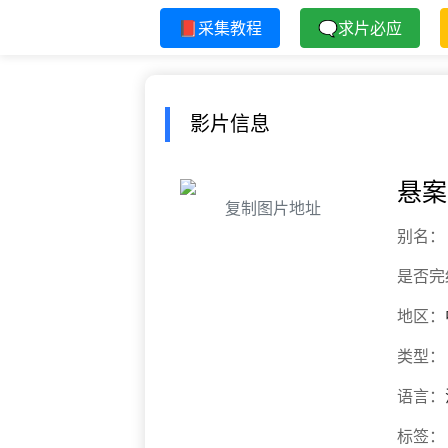
📕采集教程
🗨求片必应
影片信息
悬案
复制图片地址
别名：
是否完
地区：
类型：
语言：
标签：