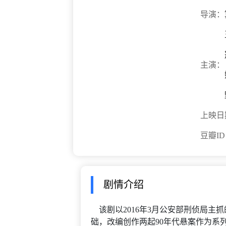
导演：
主演：
上映日
豆瓣I
剧情介绍
该剧以2016年3月公安部刑侦局主
础，改编创作两起90年代悬案作为系