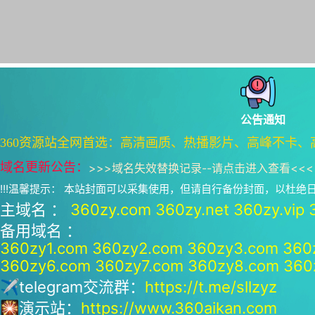
公告通知
360资源站全网首选：高清画质、热播影片、高峰不卡、
域名更新公告：
>>>
域名失效替换记录--请点击进入查看
<<<
!!!温馨提示： 本站封面可以采集使用，但请自行备份封面，以杜
主域名 ：
360zy.com
360zy.net
360zy.vip
备用域名 ：
360zy1.com
360zy2.com
360zy3.com
360
360zy6.com
360zy7.com
360zy8.com
360
✈telegram交流群：
https://t.me/sllzyz
🎇演示站：
https://www.360aikan.com