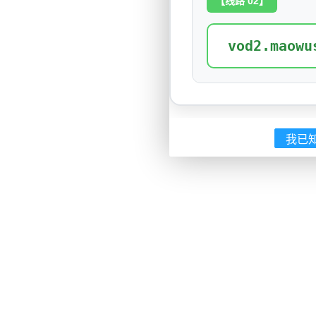
【线路 02】
vod2.maowu
我已