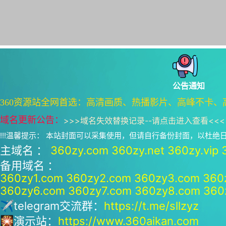
公告通知
360资源站全网首选：高清画质、热播影片、高峰不卡、
域名更新公告：
>>>
域名失效替换记录--请点击进入查看
<<<
!!!温馨提示： 本站封面可以采集使用，但请自行备份封面，以杜
主域名 ：
360zy.com
360zy.net
360zy.vip
备用域名 ：
360zy1.com
360zy2.com
360zy3.com
360
360zy6.com
360zy7.com
360zy8.com
360
✈telegram交流群：
https://t.me/sllzyz
🎇演示站：
https://www.360aikan.com