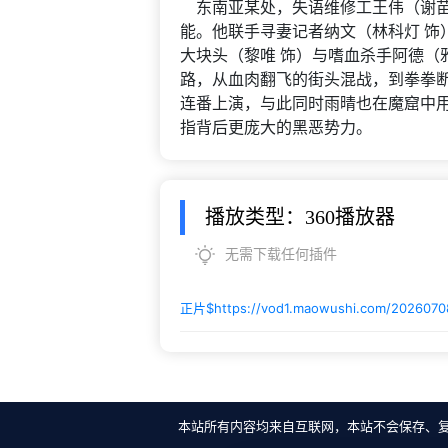
东南亚某处，失语维修工王伟（谢苗
能。他联手寻妻记者纳文（林科灯 饰
大块头（黎唯 饰）与嗜血杀手阿德（
路，从血肉翻飞的街头混战，到拳拳
连番上演，与此同时雨晴也在魔窟中
指背后更庞大的黑恶势力。
播放类型：360播放器
无需下载任何插件
正片$
https://vod1.maowushi.com/2026070
本站所有内容均来自互联网，本站不会保存、