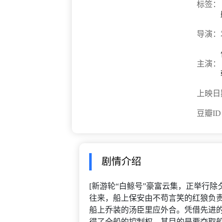
标签：
导演：
主演：
上映日
豆瓣I
剧情介绍
[新游轮“白鲸号”豪富云集，正举行除夕
往来，船上保安由不苟言笑的红狼负
船上乔装的汤臣里应外合。凭借先进
得了全船的控制权，其目的是要夺取船