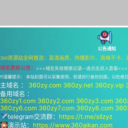
公告通知
360资源站全网首选：高清画质、热播影片、高峰不卡、
域名更新公告：
>>>
域名失效替换记录--请点击进入查看
<<<
!!!温馨提示： 本站封面可以采集使用，但请自行备份封面，以杜
主域名 ：
360zy.com
360zy.net
360zy.vip
备用域名 ：
360zy1.com
360zy2.com
360zy3.com
360
360zy6.com
360zy7.com
360zy8.com
360
✈telegram交流群：
https://t.me/sllzyz
🎇演示站：
https://www.360aikan.com