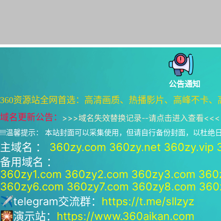
公告通知
360资源站全网首选：高清画质、热播影片、高峰不卡、
域名更新公告：
>>>
域名失效替换记录--请点击进入查看
<<<
!!!温馨提示： 本站封面可以采集使用，但请自行备份封面，以杜
主域名 ：
360zy.com
360zy.net
360zy.vip
备用域名 ：
360zy1.com
360zy2.com
360zy3.com
360
360zy6.com
360zy7.com
360zy8.com
360
✈telegram交流群：
https://t.me/sllzyz
🎇演示站：
https://www.360aikan.com