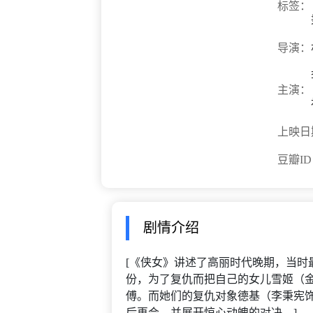
标签：
导演：
主演：
上映日
豆瓣I
剧情介绍
[《侠女》讲述了高丽时代晚期，当时
份，为了复仇而把自己的女儿雪姬（
傅。而她们的复仇对象德基（李秉宪饰
后再会，并展开惊心动魄的对决。]