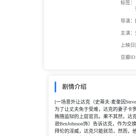
标签：
导演：
主演：
上映日
豆瓣I
剧情介绍
[一场意外让达克（史蒂夫·麦奎因Ste
为了让丈夫免于受难，达克的妻子卡罗尔（
贿赂监狱的上层官员。果不其然，达克
逊BenJohnson饰）告诉达克，作
拜伦的淫威，达克只能就范，然而，