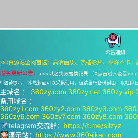
公告通知
360资源站全网首选：高清画质、热播影片、高峰不卡、
域名更新公告：
>>>
域名失效替换记录--请点击进入查看
<<<
!!!温馨提示： 本站封面可以采集使用，但请自行备份封面，以杜
主域名 ：
360zy.com
360zy.net
360zy.vip
备用域名 ：
360zy1.com
360zy2.com
360zy3.com
360
360zy6.com
360zy7.com
360zy8.com
360
✈telegram交流群：
https://t.me/sllzyz
🎇演示站：
https://www.360aikan.com