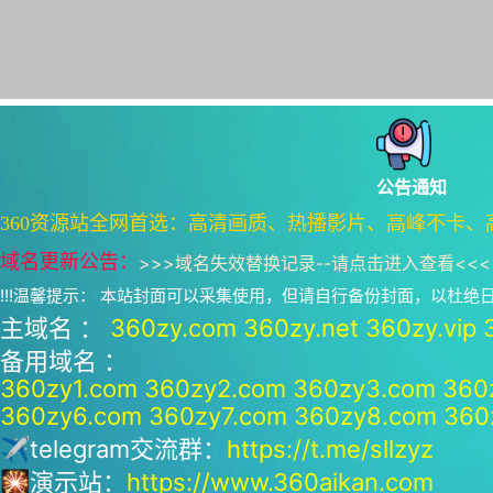
公告通知
360资源站全网首选：高清画质、热播影片、高峰不卡、
域名更新公告：
>>>
域名失效替换记录--请点击进入查看
<<<
!!!温馨提示： 本站封面可以采集使用，但请自行备份封面，以杜
主域名 ：
360zy.com
360zy.net
360zy.vip
备用域名 ：
360zy1.com
360zy2.com
360zy3.com
360
360zy6.com
360zy7.com
360zy8.com
360
✈telegram交流群：
https://t.me/sllzyz
🎇演示站：
https://www.360aikan.com