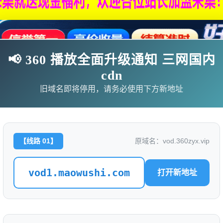
📢 360 播放全面升级通知 三网国内
cdn
旧域名即将停用，请务必使用下方新地址
【线路 01】
原域名：vod.360zyx.vip
影
连续剧
综艺
动漫
伦理片
vod1.maowushi.com
打开新地址
🗨求片必应
🎉福利赞助
🎉演示站