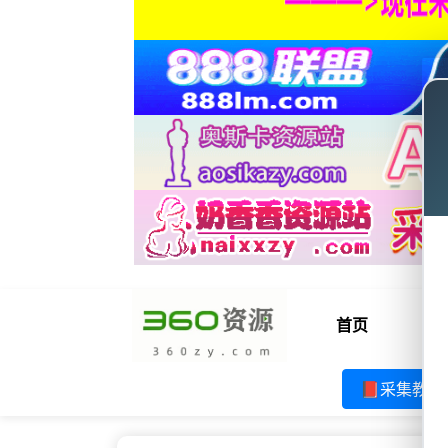
首页
电
📕采集教程