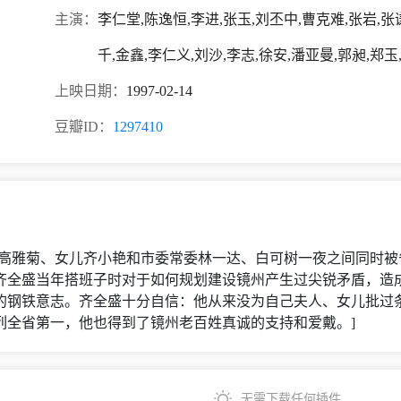
主演：
李仁堂,陈逸恒,李进,张玉,刘丕中,曹克难,张岩,张
千,金鑫,李仁义,刘沙,李志,徐安,潘亚曼,郭昶,郑玉
上映日期：
1997-02-14
豆瓣ID：
1297410
夫人高雅菊、女儿齐小艳和市委常委林一达、白可树一夜之间同时
齐全盛当年搭班子时对于如何规划建设镜州产生过尖锐矛盾，造成
的钢铁意志。齐全盛十分自信：他从来没为自己夫人、女儿批过
列全省第一，他也得到了镜州老百姓真诚的支持和爱戴。]
无需下载任何插件