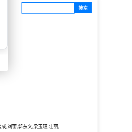
成,刘蕾,郭东文,梁玉瑾,壮丽,