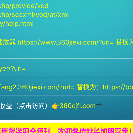
php/provide/vod
php/seaxml/vod/at/xml
/help.html
放器 https://www.360jiexi.com/?url= 替换为：
yer/?url=
ng2.360jiexi.com/?url= 替换为：https://bof
-->
收益（点击访问）👉
360cjfl.com