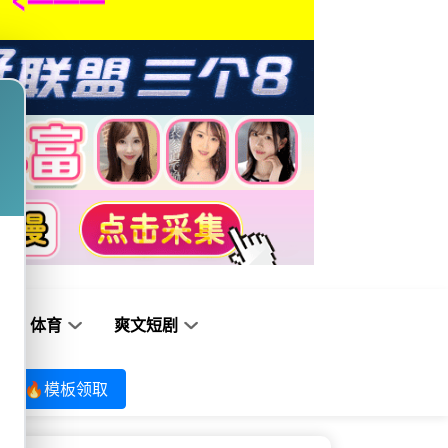
体育
爽文短剧
🔥模板领取