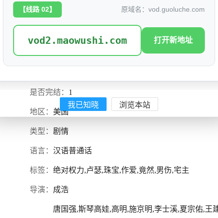
【线路 02】
原域名：vod.guoluche.com
vod2.maowushi.com
打开新地址
绝对权力
评分: 8.5
别名：
是否完结：
1
我已知晓
浏览本站
地区：
美国
类型：
剧情
语言：
汉语普通话
标签：
绝对权力,卢瑟,珠宝,作爱,竟然,男伤,宅主
导演：
成浩
唐国强,斯琴高娃,高明,施京明,李士溪,夏宗佑,王建