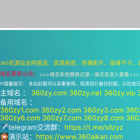
360资源站全网首选：高清画质、热播影片、高峰不卡、
域名更新公告：
>>>
域名失效替换记录--请点击进入查看
<<<
!!!温馨提示： 本站封面可以采集使用，但请自行备份封面，以杜
主域名 ：
360zy.com
360zy.net
360zy.vip
备用域名 ：
360zy1.com
360zy2.com
360zy3.com
360
360zy6.com
360zy7.com
360zy8.com
360
✈telegram交流群：
https://t.me/sllzyz
🎇演示站：
https://www.360aikan.com