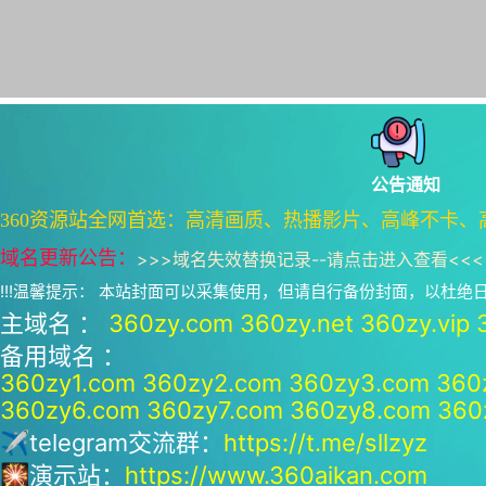
公告通知
360资源站全网首选：高清画质、热播影片、高峰不卡、
域名更新公告：
>>>
域名失效替换记录--请点击进入查看
<<<
!!!温馨提示： 本站封面可以采集使用，但请自行备份封面，以杜
主域名 ：
360zy.com
360zy.net
360zy.vip
备用域名 ：
360zy1.com
360zy2.com
360zy3.com
360
360zy6.com
360zy7.com
360zy8.com
360
✈telegram交流群：
https://t.me/sllzyz
🎇演示站：
https://www.360aikan.com