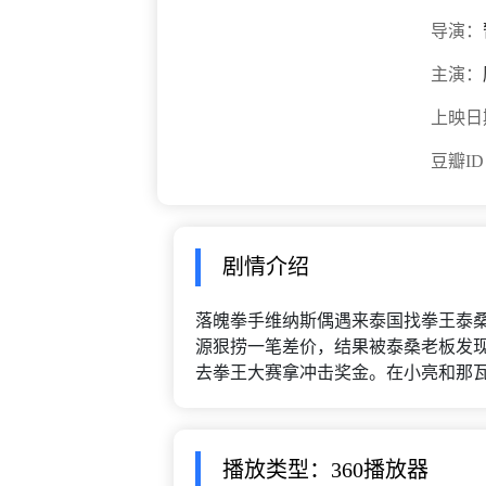
导演：
主演：
上映日
豆瓣I
剧情介绍
落魄拳手维纳斯偶遇来泰国找拳王泰
源狠捞一笔差价，结果被泰桑老板发
去拳王大赛拿冲击奖金。在小亮和那瓦的
播放类型：360播放器