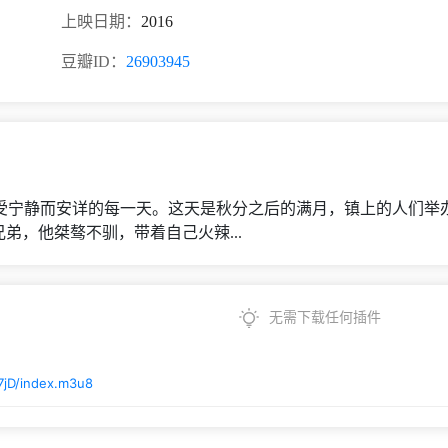
上映日期：
2016
豆瓣ID：
26903945
受宁静而安详的每一天。这天是秋分之后的满月，镇上的人们举
兄弟，他桀骜不驯，带着自己火辣...
无需下载任何插件
7jD/index.m3u8