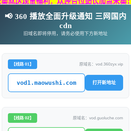
📢 360 播放全面升级通知 三网国内
cdn
旧域名即将停用，请务必使用下方新地址
【线路 01】
原域名：vod.360zyx.vip
vod1.maowushi.com
打开新地址
影
连续剧
综艺
动漫
伦理片
🗨求片必应
🎉福利赞助
🎉演示站
【线路 02】
原域名：vod.guoluche.com