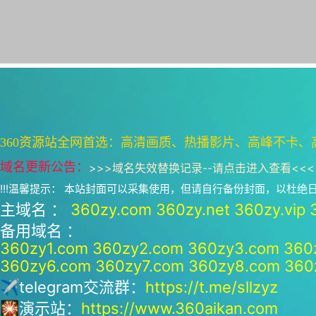
360资源站全网首选：高清画质、热播影片、高峰不卡、
域名更新公告：
>>>
域名失效替换记录--请点击进入查看
<<<
!!!温馨提示： 本站封面可以采集使用，但请自行备份封面，以杜
主域名 ：
360zy.com
360zy.net
360zy.vip
备用域名 ：
360zy1.com
360zy2.com
360zy3.com
360
360zy6.com
360zy7.com
360zy8.com
360
✈telegram交流群：
https://t.me/sllzyz
🎇演示站：
https://www.360aikan.com