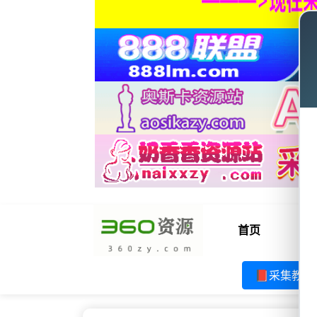
首页
电
📕采集教程