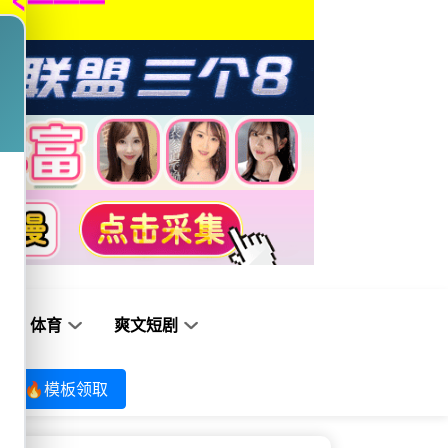
体育
爽文短剧
🔥模板领取