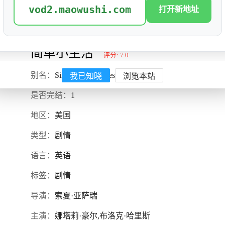
vod2.maowushi.com
打开新地址
简单小生活
评分: 7.0
我已知晓
浏览本站
别名：
Simple Little Lives
是否完结：
1
地区：
美国
类型：
剧情
语言：
英语
标签：
剧情
导演：
索夏·亚萨瑞
主演：
娜塔莉·豪尔,布洛克·哈里斯