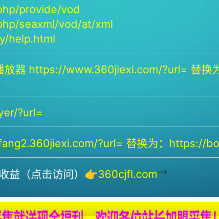
php/provide/vod
php/seaxml/vod/at/xml
/help.html
放器 https://www.360jiexi.com/?url= 替换为：
yer/?url=
ng2.360jiexi.com/?url= 替换为：https://bof
-->
收益（点击访问）👉
360cjfl.com