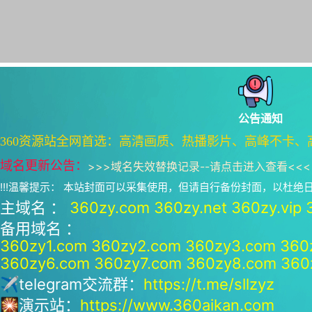
公告通知
360资源站全网首选：高清画质、热播影片、高峰不卡、
域名更新公告：
>>>
域名失效替换记录--请点击进入查看
<<<
!!!温馨提示： 本站封面可以采集使用，但请自行备份封面，以杜
主域名 ：
360zy.com
360zy.net
360zy.vip
备用域名 ：
360zy1.com
360zy2.com
360zy3.com
360
360zy6.com
360zy7.com
360zy8.com
360
✈telegram交流群：
https://t.me/sllzyz
🎇演示站：
https://www.360aikan.com