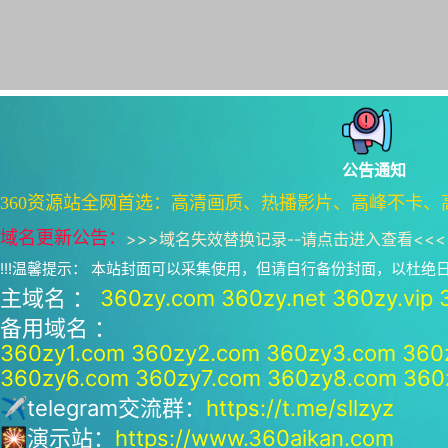
公告通知
360资源站全网首选：高清画质、热播影片、高峰不卡、
域名更新公告：
>>>
域名失效替换记录--请点击进入查看
<<<
!!!温馨提示： 本站封面可以采集使用，但请自行备份封面，以杜
主域名 ：
360zy.com
360zy.net
360zy.vip
备用域名 ：
360zy1.com
360zy2.com
360zy3.com
360
360zy6.com
360zy7.com
360zy8.com
360
✈telegram交流群：
https://t.me/sllzyz
🎇演示站：
https://www.360aikan.com