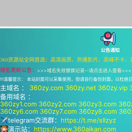
公告通知
360资源站全网首选：高清画质、热播影片、高峰不卡、
域名更新公告：
>>>
域名失效替换记录--请点击进入查看
<<<
!!!温馨提示： 本站封面可以采集使用，但请自行备份封面，以杜
主域名 ：
360zy.com
360zy.net
360zy.vip
备用域名 ：
360zy1.com
360zy2.com
360zy3.com
360
360zy6.com
360zy7.com
360zy8.com
360
✈telegram交流群：
https://t.me/sllzyz
🎇演示站：
https://www.360aikan.com