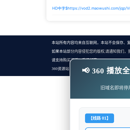
HD中字$
https://vod2.maowushi.com/jqp/
本站所有内容均来自互联网，本站不会保存、
如果本站部分内容侵犯您的版权,请通知我们，
请支持购买正版！反馈邮箱：
360资源站 Copyright ©2018-2023 All Rights Re
📢 360 
旧域名即将停
【线路 01】