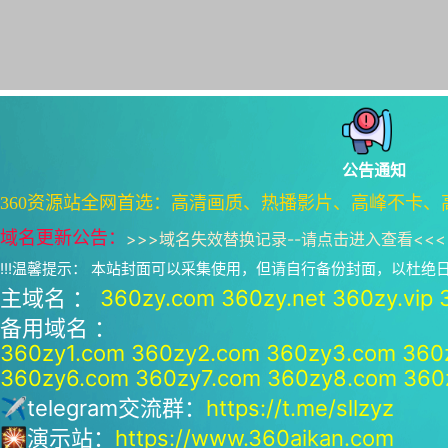
公告通知
360资源站全网首选：高清画质、热播影片、高峰不卡、
域名更新公告：
>>>
域名失效替换记录--请点击进入查看
<<<
!!!温馨提示： 本站封面可以采集使用，但请自行备份封面，以杜
主域名 ：
360zy.com
360zy.net
360zy.vip
备用域名 ：
360zy1.com
360zy2.com
360zy3.com
360
360zy6.com
360zy7.com
360zy8.com
360
✈telegram交流群：
https://t.me/sllzyz
🎇演示站：
https://www.360aikan.com