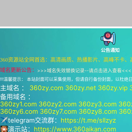
公告通知
360资源站全网首选：高清画质、热播影片、高峰不卡、
域名更新公告：
>>>
域名失效替换记录--请点击进入查看
<<<
!!!温馨提示： 本站封面可以采集使用，但请自行备份封面，以杜
主域名 ：
360zy.com
360zy.net
360zy.vip
备用域名 ：
360zy1.com
360zy2.com
360zy3.com
360
360zy6.com
360zy7.com
360zy8.com
360
✈telegram交流群：
https://t.me/sllzyz
🎇演示站：
https://www.360aikan.com