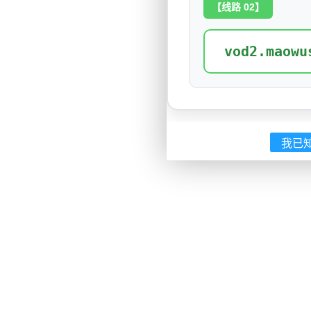
【线路 02】
vod2.maowu
我已