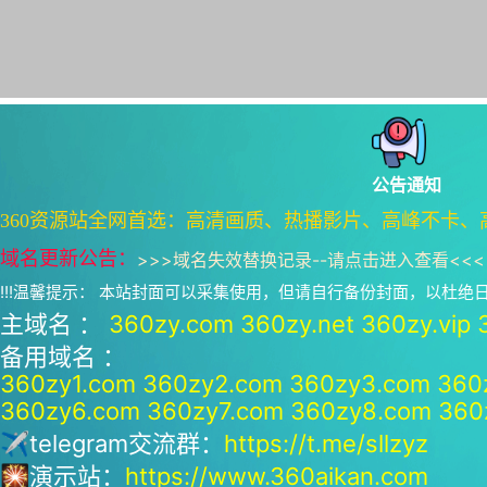
公告通知
360资源站全网首选：高清画质、热播影片、高峰不卡、
域名更新公告：
>>>
域名失效替换记录--请点击进入查看
<<<
!!!温馨提示： 本站封面可以采集使用，但请自行备份封面，以杜
主域名 ：
360zy.com
360zy.net
360zy.vip
备用域名 ：
360zy1.com
360zy2.com
360zy3.com
360
360zy6.com
360zy7.com
360zy8.com
360
✈telegram交流群：
https://t.me/sllzyz
🎇演示站：
https://www.360aikan.com