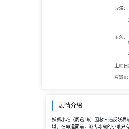
导演：
主演：
上映日
豆瓣I
剧情介绍
妖狐小唯（周迅 饰）因救人违反妖界
堪。在命运面前，逃离冰窟的小唯只