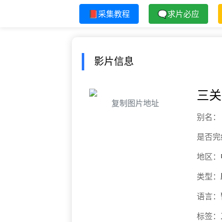
📕采集教程
🗨求片必应
影片信息
三关
复制图片地址
别名：
是否完
地区：
类型：
语言：
标签：