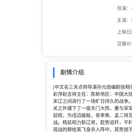
导演：
主演：
上映日
豆瓣I
剧情介绍
[中文名三关点帅导演孙元勋编剧张翔
彩萍赵吉祥主任：陈新地区：中国大陆
宋辽之间进行了一场旷日持久的战争
关之外摆下了一座天门大阵，要与宋
延昭，为戍边破敌，亲率焦、孟二将
战。杨延昭力斩辽将，趁势追歼，不
观战的穆桂英飞身杀入阵中，其势锐