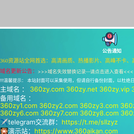
公告通知
360资源站全网首选：高清画质、热播影片、高峰不卡、
域名更新公告：
>>>
域名失效替换记录--请点击进入查看
<<<
!!!温馨提示： 本站封面可以采集使用，但请自行备份封面，以杜
主域名 ：
360zy.com
360zy.net
360zy.vip
备用域名 ：
360zy1.com
360zy2.com
360zy3.com
360
360zy6.com
360zy7.com
360zy8.com
360
✈telegram交流群：
https://t.me/sllzyz
🎇演示站：
https://www.360aikan.com