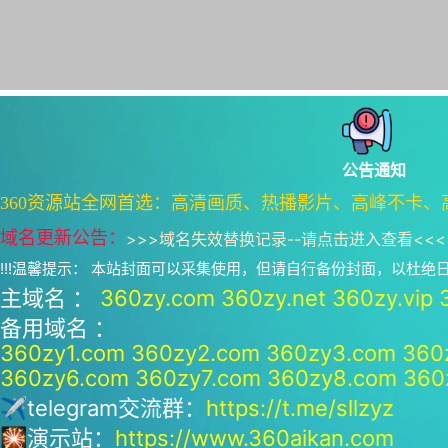
公告通知
360资源站全网首选：高清画质、热播影片、高峰不卡、
域名更新公告：
>>>
域名失效替换记录--请点击进入查看
<<<
!!!温馨提示： 本站封面可以采集使用，但请自行备份封面，以杜
主域名 ：
360zy.com
360zy.net
360zy.vip
备用域名 ：
360zy1.com
360zy2.com
360zy3.com
360
360zy6.com
360zy7.com
360zy8.com
360
✈telegram交流群：
https://t.me/sllzyz
🎇演示站：
https://www.360aikan.com