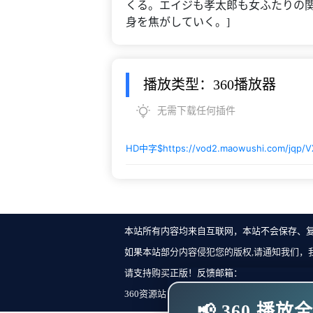
くる。エイジも孝太郎も女ふたりの
身を焦がしていく。]
播放类型：360播放器
无需下载任何插件
HD中字$
https://vod2.maowushi.com/jqp/
本站所有内容均来自互联网，本站不会保存、
如果本站部分内容侵犯您的版权,请通知我们，
请支持购买正版！反馈邮箱：
360资源站 Copyright ©2018-2023 All Rights Re
📢 360 