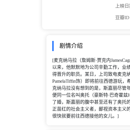
上映日
豆瓣I
剧情介绍
[麦克纳马拉（詹姆斯·贾克内James
以来，他默默地为公司辛勤工作，业
得晋升的职员。某日，上司致电麦克纳
PamelaTiffin饰）即将前往西
克纳马拉没有想到的是，斯嘉丽尽管
便同一位名叫奥托（豪斯特·巴奇霍兹Hor
了婚，斯嘉丽的腹中甚至还有了奥托
正苗红的社会主义者，鄙视资本主义
很快就要前往西德接他的女儿。]