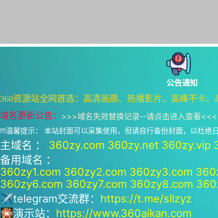
公告通知
360资源站全网首选：高清画质、热播影片、高峰不卡、
域名更新公告：
>>>
域名失效替换记录--请点击进入查看
<<<
!!!温馨提示： 本站封面可以采集使用，但请自行备份封面，以杜
主域名 ：
360zy.com
360zy.net
360zy.vip
备用域名 ：
360zy1.com
360zy2.com
360zy3.com
360
360zy6.com
360zy7.com
360zy8.com
360
✈telegram交流群：
https://t.me/sllzyz
🎇演示站：
https://www.360aikan.com