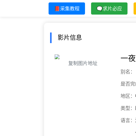
📕采集教程
🗨求片必应
影片信息
一夜2
复制图片地址
别名：
是否完
地区：
类型：
语言：