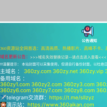
公告通知
360资源站全网首选：高清画质、热播影片、高峰不卡、
域名更新公告：
>>>
域名失效替换记录--请点击进入查看
<<<
!!!温馨提示： 本站封面可以采集使用，但请自行备份封面，以杜
主域名 ：
360zy.com
360zy.net
360zy.vip
备用域名 ：
360zy1.com
360zy2.com
360zy3.com
360
360zy6.com
360zy7.com
360zy8.com
360
✈telegram交流群：
https://t.me/sllzyz
🎇演示站：
https://www.360aikan.com