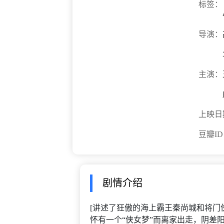
标签：
导演：
主演：
上映日
豆瓣I
剧情介绍
[讲述了狂傲的海上霸王秦尚城和将门
怀有一个“侠女梦”而离家出走，阴差