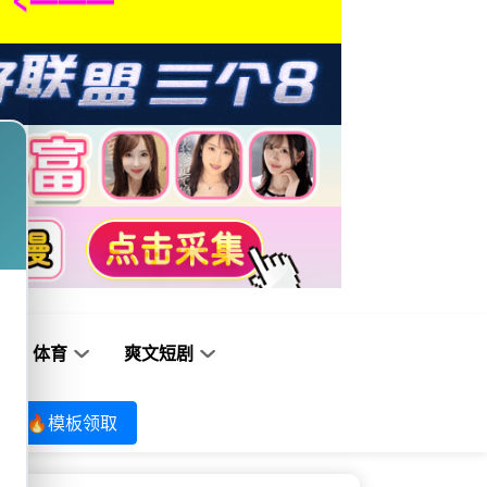
体育
爽文短剧
🔥模板领取