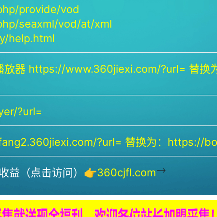
php/provide/vod
php/seaxml/vod/at/xml
/help.html
放器 https://www.360jiexi.com/?url= 替换为：
yer/?url=
ng2.360jiexi.com/?url= 替换为：https://bof
-->
收益（点击访问）👉
360cjfl.com