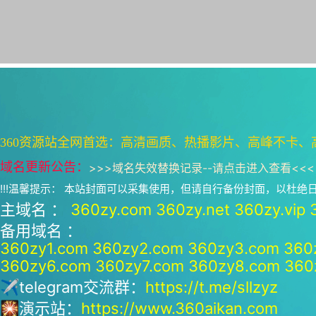
360资源站全网首选：高清画质、热播影片、高峰不卡、
域名更新公告：
>>>
域名失效替换记录--请点击进入查看
<<<
!!!温馨提示： 本站封面可以采集使用，但请自行备份封面，以杜
主域名 ：
360zy.com
360zy.net
360zy.vip
备用域名 ：
360zy1.com
360zy2.com
360zy3.com
360
360zy6.com
360zy7.com
360zy8.com
360
✈telegram交流群：
https://t.me/sllzyz
🎇演示站：
https://www.360aikan.com