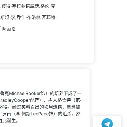
利,彼得·塞拉菲诺威茨,格伦·克
斯坦·李,乔什·布洛林,瓦耶特·
斯·阿赫恩
MichaelRooker饰）的培养下成了一
leyCooper配音）、树人格鲁特（范·
体势在必得。经过笑料百出的坎坷遭遇，星爵被
”罗南（李·佩斯LeePace饰）的追杀。然
由此诞生。