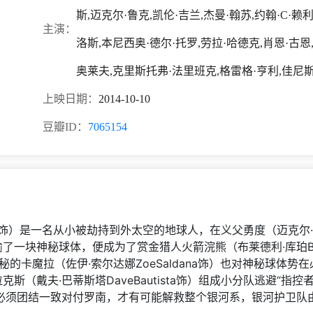
斯,迈克尔·鲁克,凯伦·吉兰,杰曼·翰苏,约翰·C·赖
主演：
洛斯,本尼西奥·德尔·托罗,劳拉·哈德克,肖恩·古恩,
奥莱夫,克里斯托弗·法里班克,格雷格·亨利,佳尼
上映日期：
2014-10-10
豆瓣ID：
7065154
tt饰）是一名从小被劫持到外太空的地球人，在义父勇度（迈克尔·鲁克
了一块神秘球体，便成为了赏金猎人火箭浣熊（布莱德利·库珀Brad
而神秘的卡魔拉（佐伊·索尔达娜ZoeSaldana饰）也对神秘球
（戴夫·巴蒂斯塔DaveBautista饰）组成小分队逃避“指控者
必须团结一致对付罗南，才有可能解救整个银河系，银河护卫队