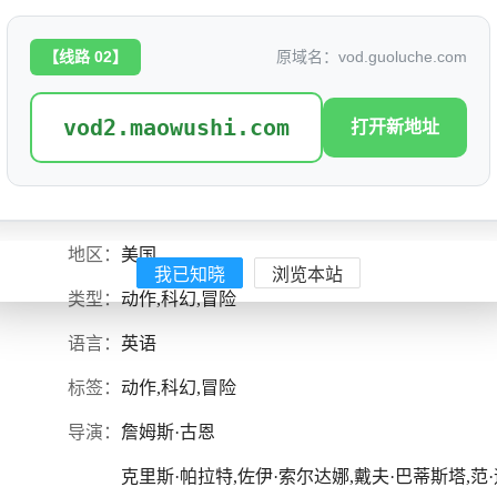
【线路 02】
原域名：vod.guoluche.com
银河护卫队3
评分: 8.1
vod2.maowushi.com
打开新地址
别名：
银河守护队(港),星际异攻队(台),银河守卫者,银河守护者,F
是否完结：
1
地区：
美国
我已知晓
浏览本站
类型：
动作,科幻,冒险
语言：
英语
标签：
动作,科幻,冒险
导演：
詹姆斯·古恩
克里斯·帕拉特,佐伊·索尔达娜,戴夫·巴蒂斯塔,范·