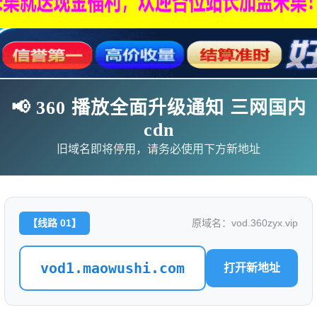
📢 360 播放全面升级通知 三网国内
cdn
旧域名即将停用，请务必使用下方新地址
【线路 01】
原域名：vod.360zyx.vip
影
连续剧
综艺
动漫
伦理片
vod1.maowushi.com
打开新地址
🗨求片必应
🎉福利赞助
🎉演示站