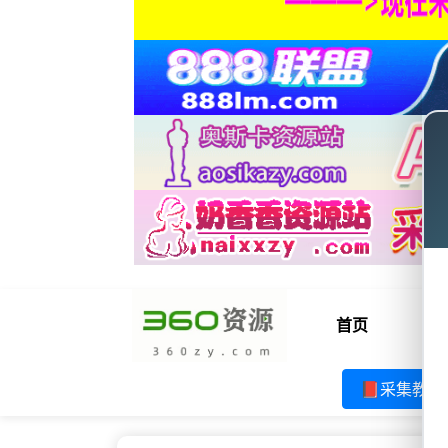
首页
电
📕采集教程