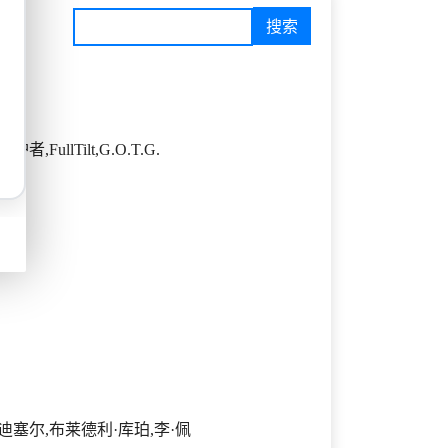
ullTilt,G.O.T.G.
迪塞尔,布莱德利·库珀,李·佩