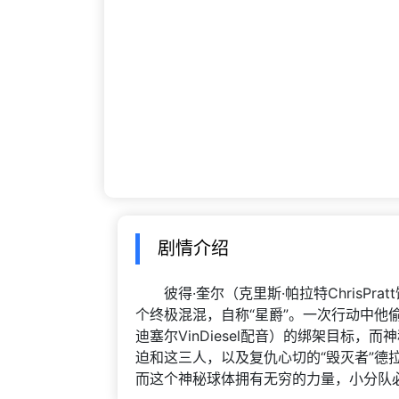
剧情介绍
彼得·奎尔（克里斯·帕拉特ChrisPra
个终极混混，自称“星爵”。一次行动中他偷
迪塞尔VinDiesel配音）的绑架目标，
迫和这三人，以及复仇心切的“毁灭者”德拉克斯
而这个神秘球体拥有无穷的力量，小分队