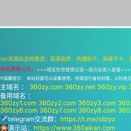
360资源站全网首选：高清画质、热播影片、高峰不卡、
域名更新公告：
>>>
域名失效替换记录--请点击进入查看
<<<
!!!温馨提示： 本站封面可以采集使用，但请自行备份封面，以杜
主域名 ：
360zy.com
360zy.net
360zy.vip
备用域名 ：
360zy1.com
360zy2.com
360zy3.com
360
360zy6.com
360zy7.com
360zy8.com
360
✈telegram交流群：
https://t.me/sllzyz
🎇演示站：
https://www.360aikan.com