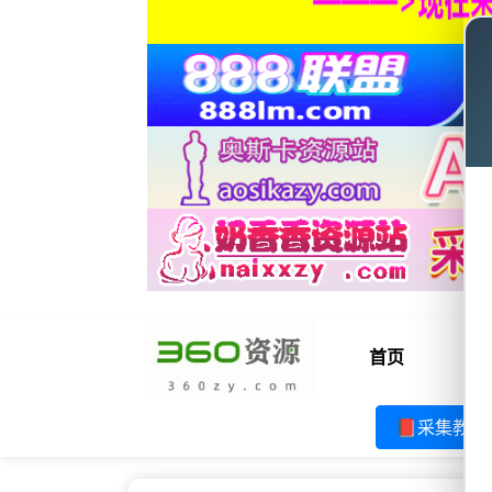
首页
电
📕采集教程