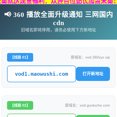
📢 360 播放全面升级通知 三网国内
cdn
旧域名即将停用，请务必使用下方新地址
【线路 01】
原域名：vod.360zyx.vip
vod1.maowushi.com
打开新地址
影
连续剧
综艺
动漫
伦理片
🗨求片必应
🎉福利赞助
🎉演示站
【线路 02】
原域名：vod.guoluche.com