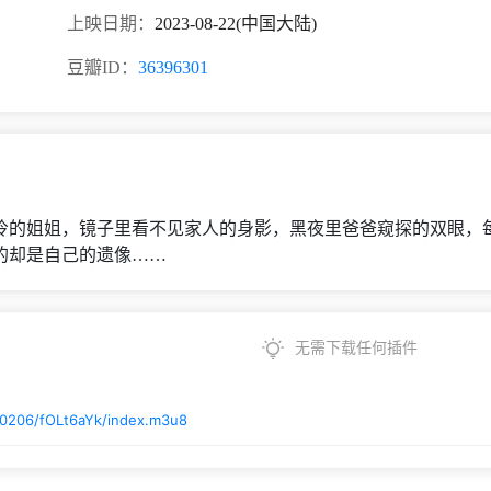
上映日期：
2023-08-22(中国大陆)
豆瓣ID：
36396301
冷的姐姐，镜子里看不见家人的身影，黑夜里爸爸窥探的双眼，
的却是自己的遗像……
无需下载任何插件
50206/fOLt6aYk/index.m3u8