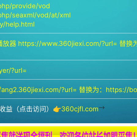
php/provide/vod
php/seaxml/vod/at/xml
/help.html
放器 https://www.360jiexi.com/?url= 替换为：
yer/?url=
ng2.360jiexi.com/?url= 替换为：https://bof
-->
收益（点击访问）👉
360cjfl.com