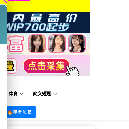
体育
爽文短剧
🔥模板领取