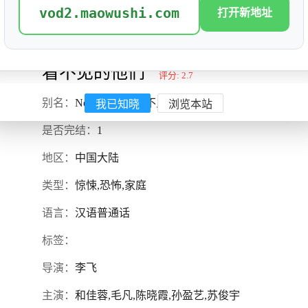
vod2.maowushi.com
打开新地址
看不见的他们
评分: 2.7
我已知晓
浏览本站
别名：
Never Leave,看不见的他们
是否完结：
1
地区：
中国大陆
类型：
惊悚,恐怖,家庭
语言：
汉语普通话
标签：
导演：
李飞
主演：
和佳蓉,毛凡,陈晓霞,孙盈艺,苏俊宇