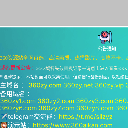
公告通知
360资源站全网首选：高清画质、热播影片、高峰不卡、
域名更新公告：
>>>
域名失效替换记录--请点击进入查看
<<<
!!!温馨提示： 本站封面可以采集使用，但请自行备份封面，以杜
主域名 ：
360zy.com
360zy.net
360zy.vip
备用域名 ：
360zy1.com
360zy2.com
360zy3.com
360
360zy6.com
360zy7.com
360zy8.com
360
✈telegram交流群：
https://t.me/sllzyz
🎇演示站：
https://www.360aikan.com