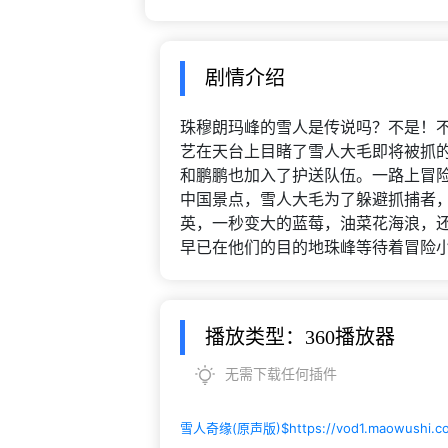
剧情介绍
珠穆朗玛峰的雪人是传说吗？不是！
艺在天台上目睹了雪人大毛即将被抓
和鹏鹏也加入了护送队伍。一路上冒
中国景点，雪人大毛为了躲避抓捕者
英，一秒变大的蓝莓，油菜花海浪，
早已在他们的目的地珠峰等待着冒险
播放类型：360播放器
无需下载任何插件
雪人奇缘(原声版)$
https://vod1.maowushi