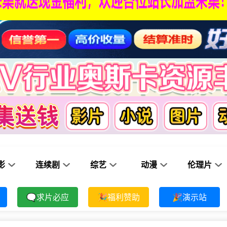
影
连续剧
综艺
动漫
伦理片
🗨求片必应
🎉福利赞助
🎉演示站