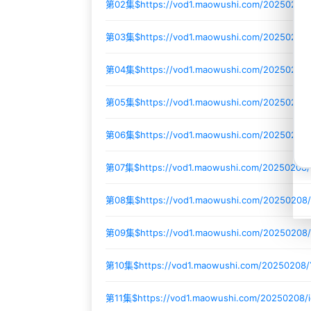
第02集$
https://vod1.maowushi.com/20250206
第03集$
https://vod1.maowushi.com/2025020
第04集$
https://vod1.maowushi.com/20250208
第05集$
https://vod1.maowushi.com/20250208
第06集$
https://vod1.maowushi.com/20250208
第07集$
https://vod1.maowushi.com/20250208
第08集$
https://vod1.maowushi.com/20250208
第09集$
https://vod1.maowushi.com/20250208
第10集$
https://vod1.maowushi.com/20250208
第11集$
https://vod1.maowushi.com/20250208/