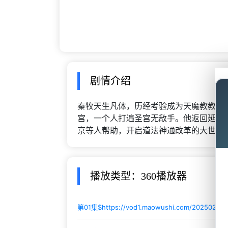
剧情介绍
秦牧天生凡体，历经考验成为天魔教教主
宫，一个人打遍圣宫无敌手。他返回延康
京等人帮助，开启道法神通改革的大世。
播放类型：360播放器
第01集$
https://vod1.maowushi.com/2025020