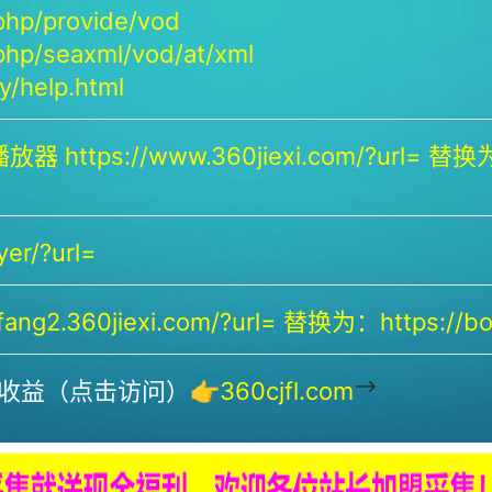
php/provide/vod
php/seaxml/vod/at/xml
/help.html
放器 https://www.360jiexi.com/?url= 替换为：
yer/?url=
ng2.360jiexi.com/?url= 替换为：https://bof
-->
收益（点击访问）👉
360cjfl.com