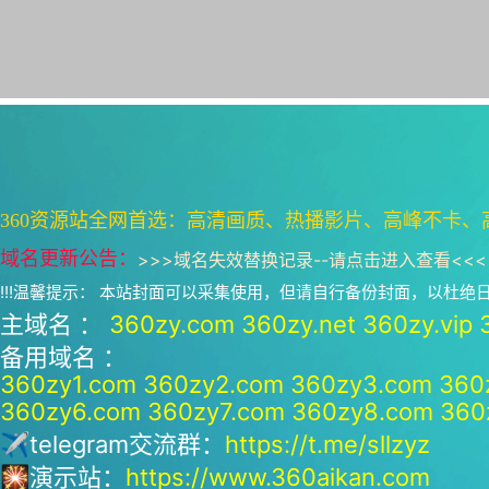
360资源站全网首选：高清画质、热播影片、高峰不卡、
域名更新公告：
>>>
域名失效替换记录--请点击进入查看
<<<
!!!温馨提示： 本站封面可以采集使用，但请自行备份封面，以杜
主域名 ：
360zy.com
360zy.net
360zy.vip
备用域名 ：
360zy1.com
360zy2.com
360zy3.com
360
360zy6.com
360zy7.com
360zy8.com
360
✈telegram交流群：
https://t.me/sllzyz
🎇演示站：
https://www.360aikan.com