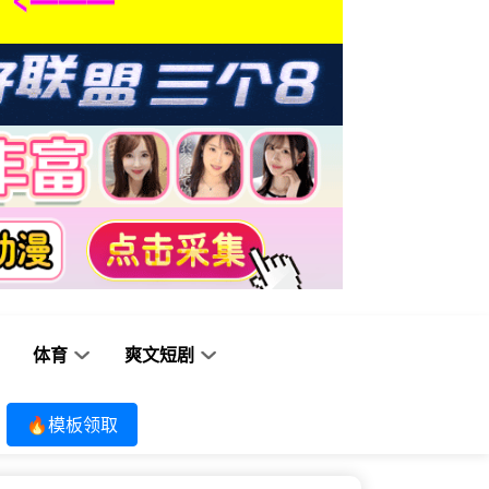
体育
爽文短剧
🔥模板领取