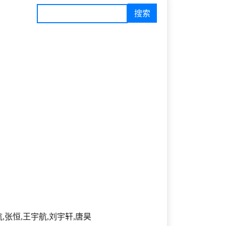
,张恒,王宇航,刘宇轩,唐昊