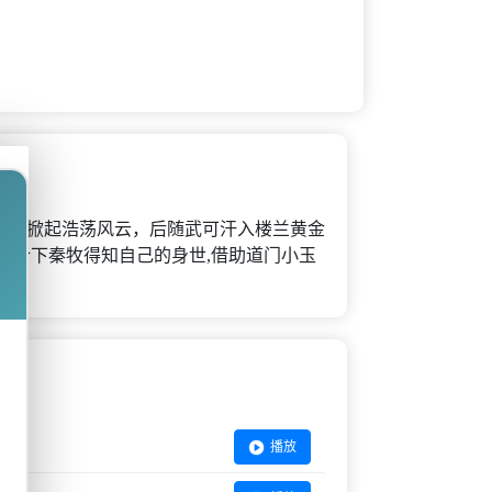
神，掀起浩荡风云，后随武可汗入楼兰黄金
巧合下秦牧得知自己的身世,借助道门小玉
播放