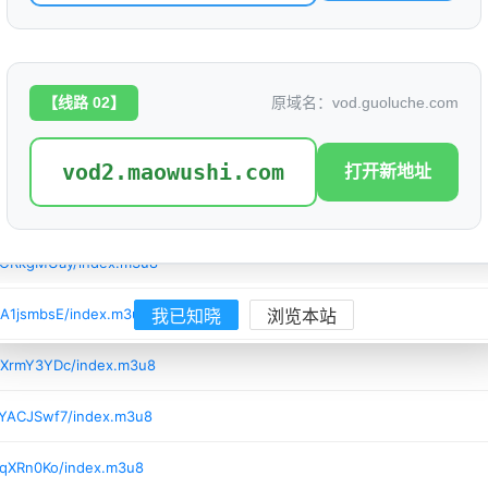
/lHQBpjG4/index.m3u8
8/gQWXGbYX/index.m3u8
【线路 02】
原域名：vod.guoluche.com
/BhzAyXfZ/index.m3u8
/w41fYSA1/index.m3u8
vod2.maowushi.com
打开新地址
/DBfvj7KG/index.m3u8
/ORkgMUay/index.m3u8
/A1jsmbsE/index.m3u8
我已知晓
浏览本站
/XrmY3YDc/index.m3u8
/YACJSwf7/index.m3u8
iqXRn0Ko/index.m3u8