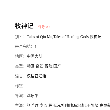
牧神记
评分: 8.6
别名：
Tales of Qin Mu,Tales of Herding Gods,牧神记
是否完结：
1
地区：
中国大陆
类型：
动画,奇幻,冒险,国产
语言：
汉语普通话
标签：
导演：
沈乐平
主演：
张若瑜,李欣,程玉珠,杜晴晴,虞晓旭,于凯隆,高嗣航