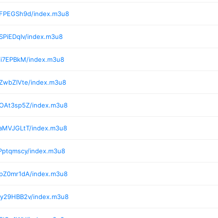
/FPEGSh9d/index.m3u8
SPiEDqIv/index.m3u8
ii7EPBkM/index.m3u8
/ZwbZIVte/index.m3u8
/OAt3sp5Z/index.m3u8
/aMVJGLtT/index.m3u8
Pptqmscy/index.m3u8
/pZ0mr1dA/index.m3u8
/y29HBB2v/index.m3u8