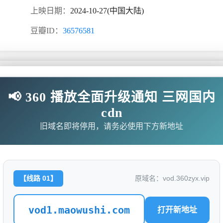
上映日期：
2024-10-27(中国大陆)
豆瓣ID：
36576581
📢 360 播放全面升级通知 三网国内
，被延康国封为第一任太学博士。延康国叛乱之战中秦牧引来魔
cdn
,助国师平叛、造射日神炮，后得人皇传承成为新一代人皇。机缘
旧域名即将停用，请务必使用下方新地址
无需下载任何插件
【线路 01】
原域名：vod.360zyx.vip
6/V6mknOEU/index.m3u8
vod1.maowushi.com
打开新地址