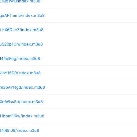
ElQq1WIJ/index.m3u8
6/qeAFTmm5/index.m3u8
/tHX6QJeZ/index.m3u8
/uS2bp1On/index.m3u8
l44qIFog/index.m3u8
xIhY15D0/index.m3u8
0/m3pAYNgd/index.m3u8
/XmWIss5o/index.m3u8
4/HbbmFlRw/index.m3u8
24jR8rJ9/index.m3u8