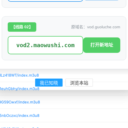
/zNkSFgyI/index.m3u8
/5zDxMrxS/index.m3u8
【线路 02】
原域名：vod.guoluche.com
2/PoDgaMSX/index.m3u8
vod2.maowushi.com
打开新地址
/TOXh43a9/index.m3u8
/AjlsWQL2/index.m3u8
/ILz418WT/index.m3u8
我已知晓
浏览本站
/1euhGbhy/index.m3u8
/9G59Cwxf/index.m3u8
/5nbOczxc/index.m3u8