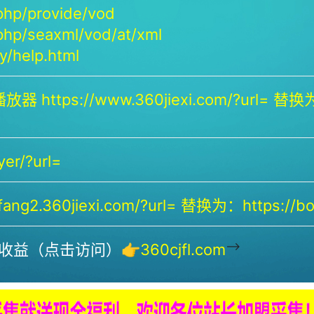
php/provide/vod
php/seaxml/vod/at/xml
/help.html
放器 https://www.360jiexi.com/?url= 替换为：
yer/?url=
ng2.360jiexi.com/?url= 替换为：https://bof
-->
收益（点击访问）👉
360cjfl.com