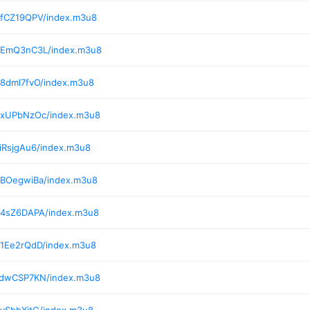
/fCZ19QPV/index.m3u8
2/EmQ3nC3L/index.m3u8
/8dml7fvO/index.m3u8
2/xUPbNzOc/index.m3u8
iRsjgAu6/index.m3u8
/BOegwiBa/index.m3u8
/4sZ6DAPA/index.m3u8
/1Ee2rQdD/index.m3u8
/dwCSP7KN/index.m3u8
/vSbbXjtG/index.m3u8