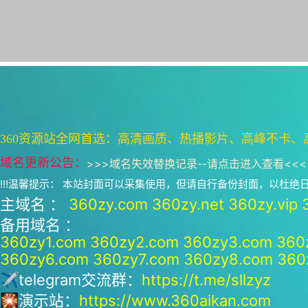
360资源站全网首选：高清画质、热播影片、高峰不卡、
域名更新公告：
>>>
域名失效替换记录--请点击进入查看
<<<
!!!温馨提示： 本站封面可以采集使用，但请自行备份封面，以杜
主域名 ：
360zy.com
360zy.net
360zy.vip
备用域名 ：
360zy1.com
360zy2.com
360zy3.com
360
360zy6.com
360zy7.com
360zy8.com
360
✈telegram交流群：
https://t.me/sllzyz
🎇演示站：
https://www.360aikan.com