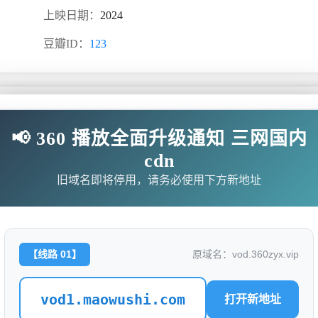
上映日期：
2024
豆瓣ID：
123
📢 360 播放全面升级通知 三网国内
cdn
旧域名即将停用，请务必使用下方新地址
无需下载任何插件
ixp7SBMi/index.m3u8
【线路 01】
原域名：vod.360zyx.vip
/bl7HQ8Lq/index.m3u8
vod1.maowushi.com
打开新地址
2/C19FwKhC/index.m3u8