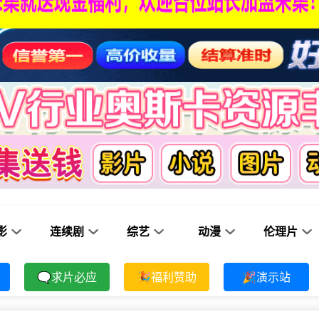
影
连续剧
综艺
动漫
伦理片
🗨求片必应
🎉福利赞助
🎉演示站