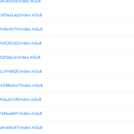
/vK040r9X/index.m3u8
/nX5wsLep/index.m3u8
/YhKv4VTH/index.m3u8
/feXC6Cd2/index.m3u8
6QtSlpLw/index.m3u8
/iLuYhMQE/index.m3u8
/H33Bw0z7/index.m3u8
/h0aJjVUR/index.m3u8
/FbNuieNY/index.m3u8
/ahsXAb4Y/index.m3u8