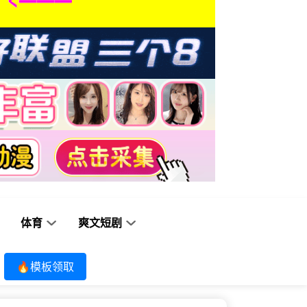
体育
爽文短剧
🔥模板领取