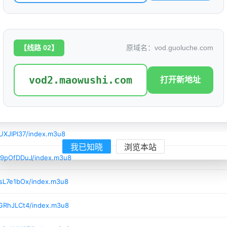
7/Ns5OK4aN/index.m3u8
7/THLYZNHk/index.m3u8
【线路 02】
原域名：vod.guoluche.com
/0qGNUlgp/index.m3u8
vod2.maowushi.com
打开新地址
/X1gfyQrq/index.m3u8
jTyY0lNV/index.m3u8
UXJIPI37/index.m3u8
我已知晓
浏览本站
/9pOfDDuJ/index.m3u8
/sL7e1bOx/index.m3u8
/GRhJLCt4/index.m3u8