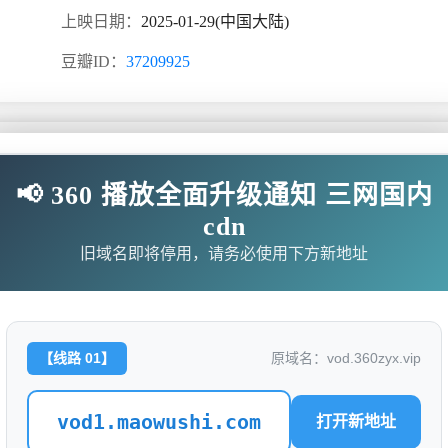
上映日期：
2025-01-29(中国大陆)
豆瓣ID：
37209925
📢 360 播放全面升级通知 三网国内
史风云，以描写战争为主，反映了东汉末年的群雄割据混战和魏
cdn
并概括了这一时代的历史巨变，塑造了一批叱咤风云的三国英雄
旧域名即将停用，请务必使用下方新地址
无需下载任何插件
【线路 01】
原域名：vod.360zyx.vip
/BLMk5Qpg/index.m3u8
vod1.maowushi.com
打开新地址
7/9QvPUGMj/index.m3u8