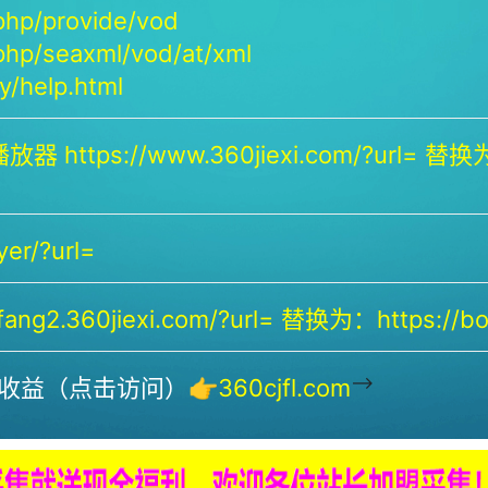
php/provide/vod
php/seaxml/vod/at/xml
/help.html
放器 https://www.360jiexi.com/?url= 替换为：
yer/?url=
ng2.360jiexi.com/?url= 替换为：https://bof
-->
收益（点击访问）👉
360cjfl.com