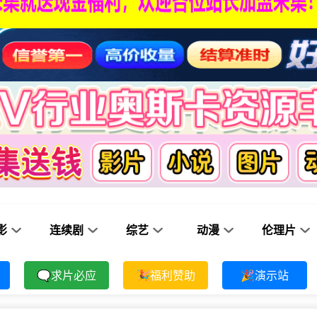
影
连续剧
综艺
动漫
伦理片
🗨求片必应
🎉福利赞助
🎉演示站