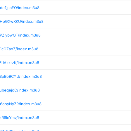
/de1jpaFO/index.m3u8
7/HpGXwXKU/index.m3u8
/PZIybwQT/index.m3u8
7lcOZaoZ/index.m3u8
/ZdAzkrzK/index.m3u8
/SpBo9CYU/index.m3u8
/ubeqejoC/index.m3u8
/6ooyNyZR/index.m3u8
/zR6loYmv/index.m3u8