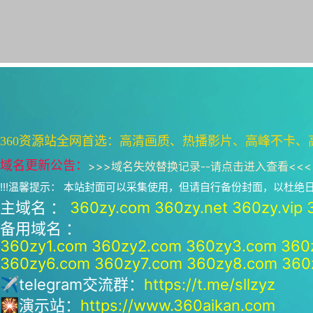
360资源站全网首选：高清画质、热播影片、高峰不卡、
域名更新公告：
>>>
域名失效替换记录--请点击进入查看
<<<
!!!温馨提示： 本站封面可以采集使用，但请自行备份封面，以杜
主域名 ：
360zy.com
360zy.net
360zy.vip
备用域名 ：
360zy1.com
360zy2.com
360zy3.com
360
360zy6.com
360zy7.com
360zy8.com
360
✈telegram交流群：
https://t.me/sllzyz
🎇演示站：
https://www.360aikan.com