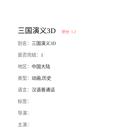
三国演义3D
评分: 1.2
别名：
三国演义3D
是否完结：
1
地区：
中国大陆
类型：
动画,历史
语言：
汉语普通话
标签：
导演：
主演：