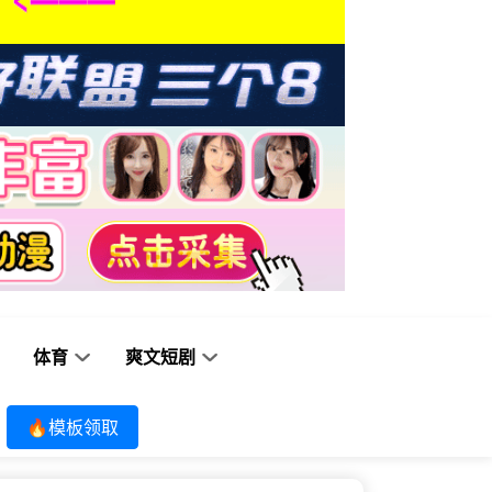
体育
爽文短剧
🔥模板领取