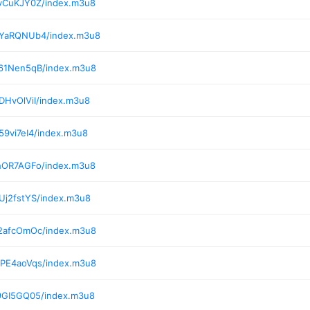
/vCuKJY0Z/index.m3u8
/YaRQNUb4/index.m3u8
/61Nen5qB/index.m3u8
DHvOlViI/index.m3u8
59vi7eI4/index.m3u8
/hOR7AGFo/index.m3u8
Uj2fstYS/index.m3u8
/2afcOmOc/index.m3u8
/PE4aoVqs/index.m3u8
/9GI5GQ05/index.m3u8