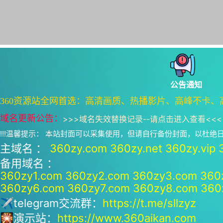
公告通知
360资源站全网首选：高清画质、热播影片、高峰不卡、
域名更新公告：
>>>
域名失效替换记录--请点击进入查看
<<<
!!!温馨提示： 本站封面可以采集使用，但请自行备份封面，以杜
主域名 ：
360zy.com
360zy.net
360zy.vip
备用域名 ：
360zy1.com
360zy2.com
360zy3.com
360
360zy6.com
360zy7.com
360zy8.com
360
✈telegram交流群：
https://t.me/sllzyz
🎇演示站：
https://www.360aikan.com