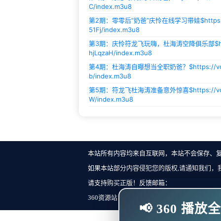
C/index.m3u8
第2期：零零后“奶爸”庆怜在线学习带娃$
http
51Fj/index.m3u8
第3期：庆怜符龙飞玩嗨，杜海涛空降俱乐部$
hjLqzaH/index.m3u8
第4期：杜海涛自曝想当全职奶爸？$
https://
b/index.m3u8
第5期：符龙飞杜海涛准备意外惊喜$
https://
W/index.m3u8
本站所有内容均来自互联网，本站不会保存、
如果本站部分内容侵犯您的版权,请通知我们，
请支持购买正版！反馈邮箱：
360资源站 Copyright ©2018-2023 All Rights Re
📢 360 