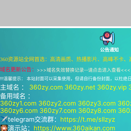
公告通知
360资源站全网首选：高清画质、热播影片、高峰不卡、
域名更新公告：
>>>
域名失效替换记录--请点击进入查看
<<<
!!!温馨提示： 本站封面可以采集使用，但请自行备份封面，以杜
主域名 ：
360zy.com
360zy.net
360zy.vip
备用域名 ：
360zy1.com
360zy2.com
360zy3.com
360
360zy6.com
360zy7.com
360zy8.com
360
✈telegram交流群：
https://t.me/sllzyz
🎇演示站：
https://www.360aikan.com