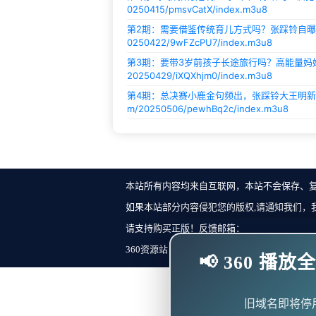
0250415/pmsvCatX/index.m3u8
第2期：需要借鉴传统育儿方式吗？张踩铃自曝
0250422/9wFZcPU7/index.m3u8
第3期：要带3岁前孩子长途旅行吗？高能量妈
20250429/iXQXhjm0/index.m3u8
第4期：总决赛小鹿金句频出，张踩铃大王明新
m/20250506/pewhBq2c/index.m3u8
本站所有内容均来自互联网，本站不会保存、
如果本站部分内容侵犯您的版权,请通知我们，
请支持购买正版！反馈邮箱：
360资源站 Copyright ©2018-2023 All Rights Re
📢 360 
旧域名即将停