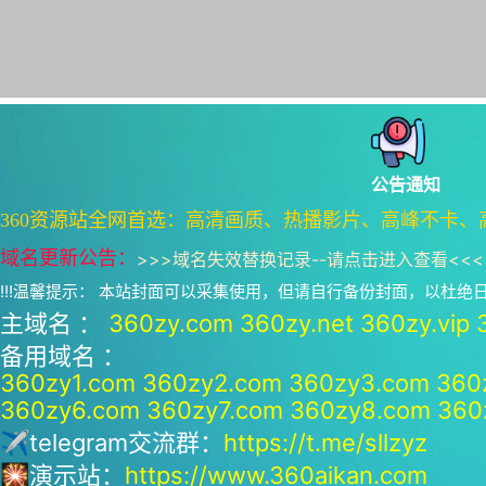
公告通知
360资源站全网首选：高清画质、热播影片、高峰不卡、
域名更新公告：
>>>
域名失效替换记录--请点击进入查看
<<<
!!!温馨提示： 本站封面可以采集使用，但请自行备份封面，以杜
主域名 ：
360zy.com
360zy.net
360zy.vip
备用域名 ：
360zy1.com
360zy2.com
360zy3.com
360
360zy6.com
360zy7.com
360zy8.com
360
✈telegram交流群：
https://t.me/sllzyz
🎇演示站：
https://www.360aikan.com