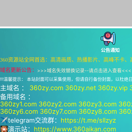
公告通知
360资源站全网首选：高清画质、热播影片、高峰不卡、
域名更新公告：
>>>
域名失效替换记录--请点击进入查看
<<<
!!!温馨提示： 本站封面可以采集使用，但请自行备份封面，以杜
主域名 ：
360zy.com
360zy.net
360zy.vip
备用域名 ：
360zy1.com
360zy2.com
360zy3.com
360
360zy6.com
360zy7.com
360zy8.com
360
✈telegram交流群：
https://t.me/sllzyz
🎇演示站：
https://www.360aikan.com