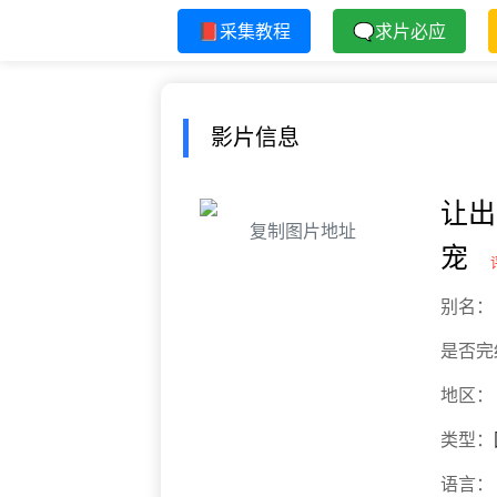
📕采集教程
🗨求片必应
影片信息
让出
复制图片地址
宠
别名：
是否完
地区：
类型：
语言：