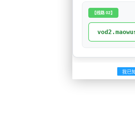
【线路 02】
vod2.maowu
我已