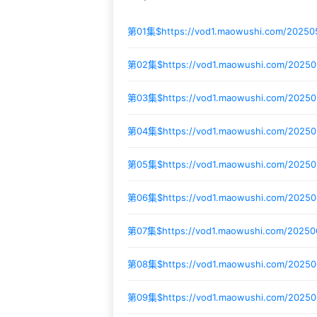
第01集$
https://vod1.maowushi.com/20250
第02集$
https://vod1.maowushi.com/20250
第03集$
https://vod1.maowushi.com/20250
第04集$
https://vod1.maowushi.com/20250
第05集$
https://vod1.maowushi.com/2025
第06集$
https://vod1.maowushi.com/2025
第07集$
https://vod1.maowushi.com/2025
第08集$
https://vod1.maowushi.com/2025
第09集$
https://vod1.maowushi.com/2025