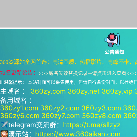
公告通知
360资源站全网首选：高清画质、热播影片、高峰不卡、
域名更新公告：
>>>
域名失效替换记录--请点击进入查看
<<<
!!!温馨提示： 本站封面可以采集使用，但请自行备份封面，以杜
主域名 ：
360zy.com
360zy.net
360zy.vip
备用域名 ：
360zy1.com
360zy2.com
360zy3.com
360
360zy6.com
360zy7.com
360zy8.com
360
✈telegram交流群：
https://t.me/sllzyz
🎇演示站：
https://www.360aikan.com