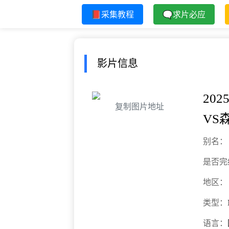
📕采集教程
🗨求片必应
影片信息
202
复制图片地址
VS
别名：
是否完
地区：
类型：
语言：