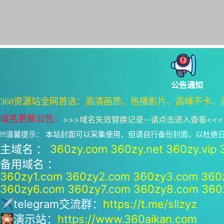
公告通知
360资源站全网首选：高清画质、热播影片、高峰不卡、
域名更新公告：
>>>
域名失效替换记录--请点击进入查看
<<<
!!!温馨提示： 本站封面可以采集使用，但请自行备份封面，以杜
主域名 ：
360zy.com
360zy.net
360zy.vip
备用域名 ：
360zy1.com
360zy2.com
360zy3.com
360
360zy6.com
360zy7.com
360zy8.com
360
✈telegram交流群：
https://t.me/sllzyz
🎇演示站：
https://www.360aikan.com