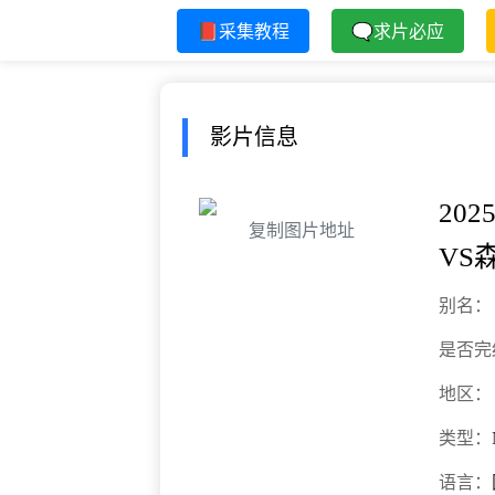
📕采集教程
🗨求片必应
影片信息
202
复制图片地址
VS
别名：
是否完
地区：
类型：
语言：