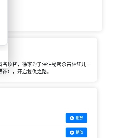
冒名顶替，徐家为了保住秘密杀害林红儿一
葱饰），开启复仇之路。
播放
播放