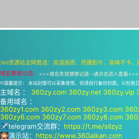
360资源站全网首选：高清画质、热播影片、高峰不卡、
域名更新公告：
>>>
域名失效替换记录--请点击进入查看
<<<
!!!温馨提示： 本站封面可以采集使用，但请自行备份封面，以杜
主域名 ：
360zy.com
360zy.net
360zy.vip
备用域名 ：
360zy1.com
360zy2.com
360zy3.com
360
360zy6.com
360zy7.com
360zy8.com
360
✈telegram交流群：
https://t.me/sllzyz
🎇演示站：
https://www.360aikan.com