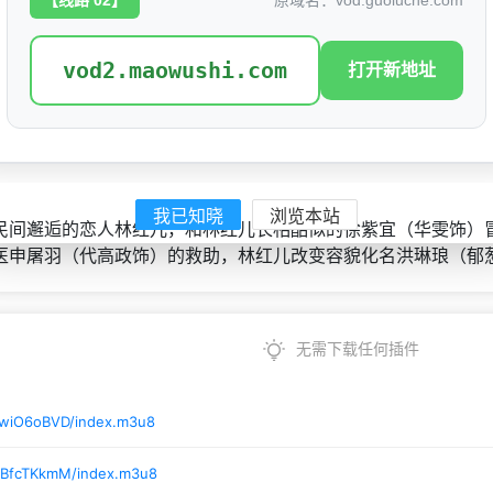
【线路 02】
原域名：vod.guoluche.com
上映日期：
2025-08-29(中国大陆)
vod2.maowushi.com
豆瓣ID：
37395650
打开新地址
我已知晓
浏览本站
民间邂逅的恋人林红儿，和林红儿长相酷似的徐紫宜（华雯饰）
医申屠羽（代高政饰）的救助，林红儿改变容貌化名洪琳琅（郁
无需下载任何插件
/wiO6oBVD/index.m3u8
/BfcTKkmM/index.m3u8