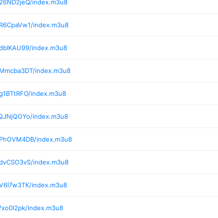
/26ND2jeQ/index.m3u8
/R6CpaVw1/index.m3u8
/dbIKAU99/index.m3u8
/Mmcba3DT/index.m3u8
/g1BTtRFO/index.m3u8
/QJNjQOYo/index.m3u8
8/PhOVM4DB/index.m3u8
/dvCSO3vS/index.m3u8
/V6I7w3TK/index.m3u8
Vxo0l2pk/index.m3u8