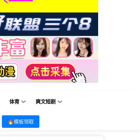
体育
爽文短剧
🔥模板领取