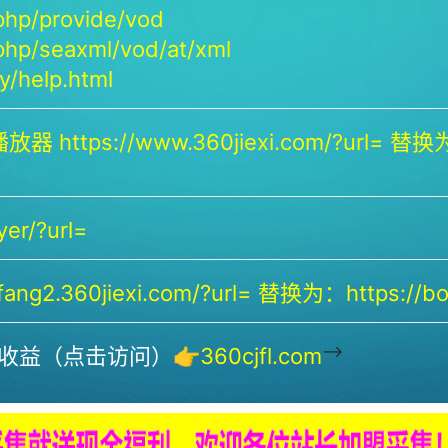
php/provide/vod
php/seaxml/vod/at/xml
/help.html
放器 https://www.360jiexi.com/?url= 替换为：
yer/?url=
ng2.360jiexi.com/?url= 替换为：https://bof
-->
收益（点击访问）👉
360cjfl.com