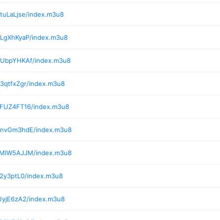
tuLaLjse/index.m3u8
/LgXhKyaP/index.m3u8
/UbpYHKAf/index.m3u8
3qtfxZgr/index.m3u8
/FUZ4FT16/index.m3u8
0/nvGm3hdE/index.m3u8
1/MlW5AJJM/index.m3u8
I2y3ptL0/index.m3u8
UyjE6zA2/index.m3u8