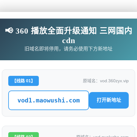
📢 360 播放全面升级通知 三网国内
进阶的王妃
评分: 4.3
cdn
别名：
TheQueenofattack
旧域名即将停用，请务必使用下方新地址
是否完结：
0
地区：
中国大陆
【线路 01】
原域名：vod.360zyx.vip
类型：
爱情,古装
语言：
汉语普通话
vod1.maowushi.com
打开新地址
标签：
导演：
刘春
主演：
郁葱,代高政,曹峻祥,华雯