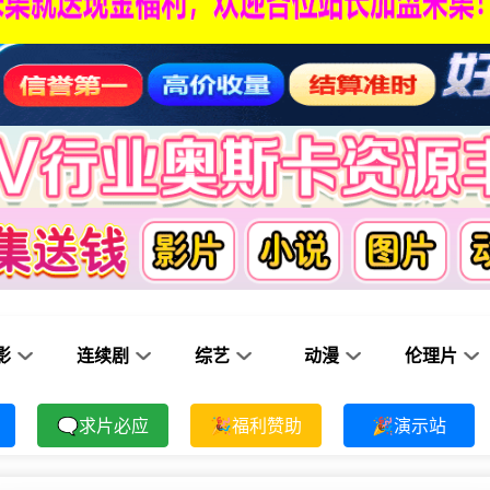
影
连续剧
综艺
动漫
伦理片
🗨求片必应
🎉福利赞助
🎉演示站