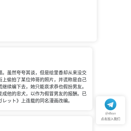
题。虽然夸夸其谈，但是绘里香却从来没交
街上偷拍了某位帅哥的照片，并谎称是自己
谎继续编下去，她只能哀求恭也假扮男友。
变成他的忠犬，以作为假冒男友的报酬。已
ーガレット》上连载的同名漫画改编。
@sllzyz
点击加入我们