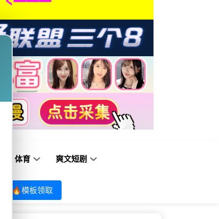
体育
爽文短剧
🔥模板领取