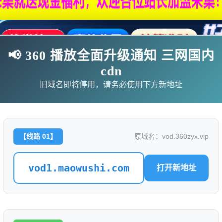
📢 360 播放全面升级通知 三网国内
cdn
旧域名即将停用，请务必使用下方新地址
【线路 01】
原域名：vod.360zyx.vip
影
连续剧
综艺
动漫
伦理片
vod1.maowushi.com
打开新地址
🗨求片必应
🎉福利赞助
🎉演示站