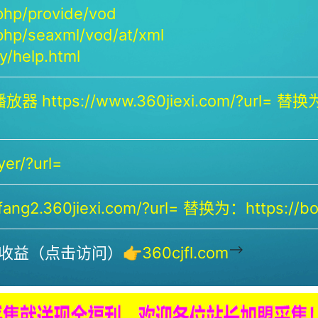
php/provide/vod
php/seaxml/vod/at/xml
/help.html
放器 https://www.360jiexi.com/?url= 替换为：
yer/?url=
ng2.360jiexi.com/?url= 替换为：https://bof
-->
收益（点击访问）👉
360cjfl.com