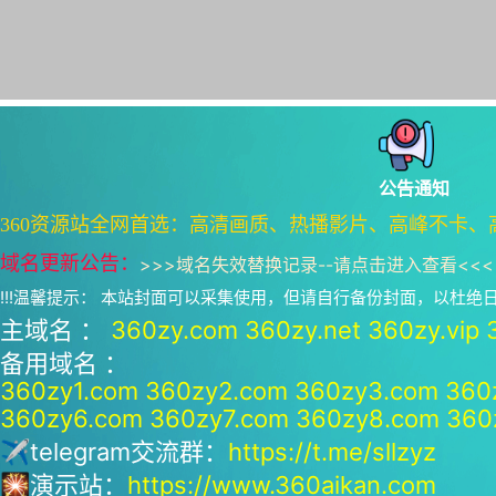
公告通知
360资源站全网首选：高清画质、热播影片、高峰不卡、
域名更新公告：
>>>
域名失效替换记录--请点击进入查看
<<<
!!!温馨提示： 本站封面可以采集使用，但请自行备份封面，以杜
主域名 ：
360zy.com
360zy.net
360zy.vip
备用域名 ：
360zy1.com
360zy2.com
360zy3.com
360
360zy6.com
360zy7.com
360zy8.com
360
✈telegram交流群：
https://t.me/sllzyz
🎇演示站：
https://www.360aikan.com