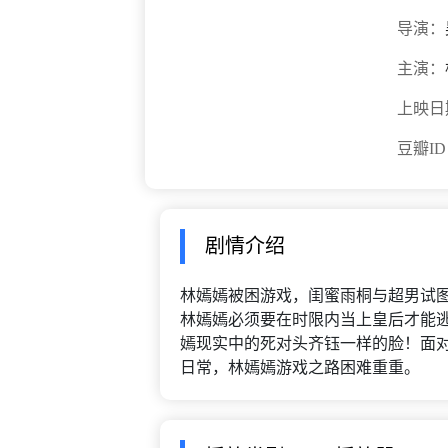
导演：
主演：
上映日
豆瓣I
剧情介绍
林嫣嫣被困游戏，闺蜜雨桐与超男试
林嫣嫣必须要在时限内当上皇后才能
嫣现实中的死对头齐钰一样的脸！面
日常，林嫣嫣游戏之路困难重重。