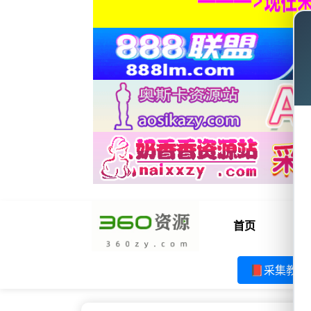
首页
电
📕采集教程