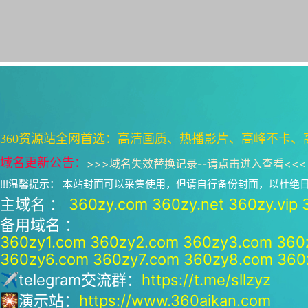
360资源站全网首选：高清画质、热播影片、高峰不卡、
域名更新公告：
>>>
域名失效替换记录--请点击进入查看
<<<
!!!温馨提示： 本站封面可以采集使用，但请自行备份封面，以杜
主域名 ：
360zy.com
360zy.net
360zy.vip
备用域名 ：
360zy1.com
360zy2.com
360zy3.com
360
360zy6.com
360zy7.com
360zy8.com
360
✈telegram交流群：
https://t.me/sllzyz
🎇演示站：
https://www.360aikan.com