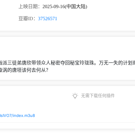
上映日期：
2025-09-16(中国大陆)
豆瓣ID：
37526571
指派三徒弟唐欣带领众人秘密夺回秘宝玲珑珠。万无一失的计划
漩涡的唐垣该何去何从？
无需下载任何插件
IsIVO7/index.m3u8