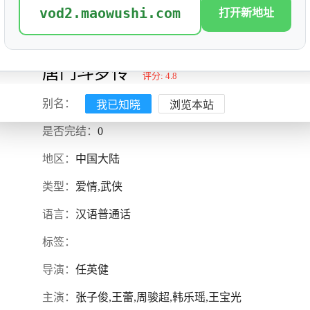
vod2.maowushi.com
打开新地址
唐门斗罗传
评分: 4.8
我已知晓
浏览本站
别名：
是否完结：
0
地区：
中国大陆
类型：
爱情,武侠
语言：
汉语普通话
标签：
导演：
任英健
主演：
张子俊,王蕾,周骏超,韩乐瑶,王宝光