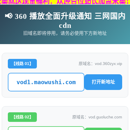
📢 360 播放全面升级通知 三网国内
cdn
旧域名即将停用，请务必使用下方新地址
【线路 01】
原域名：vod.360zyx.vip
vod1.maowushi.com
打开新地址
影
连续剧
综艺
动漫
伦理片
🗨求片必应
🎉福利赞助
🎉演示站
【线路 02】
原域名：vod.guoluche.com