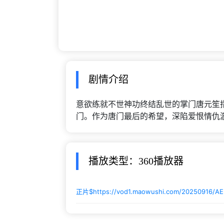
剧情介绍
意欲练就不世神功终结乱世的掌门唐元笙
门。作为唐门最后的希望，深陷爱恨情仇
播放类型：360播放器
正片$
https://vod1.maowushi.com/20250916/AE