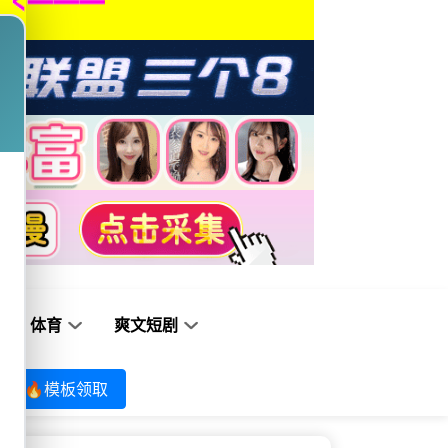
体育
爽文短剧
🔥模板领取