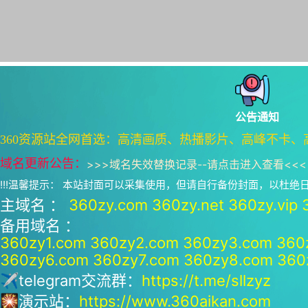
公告通知
360资源站全网首选：高清画质、热播影片、高峰不卡、
域名更新公告：
>>>
域名失效替换记录--请点击进入查看
<<<
!!!温馨提示： 本站封面可以采集使用，但请自行备份封面，以杜
主域名 ：
360zy.com
360zy.net
360zy.vip
备用域名 ：
360zy1.com
360zy2.com
360zy3.com
360
360zy6.com
360zy7.com
360zy8.com
360
✈telegram交流群：
https://t.me/sllzyz
🎇演示站：
https://www.360aikan.com