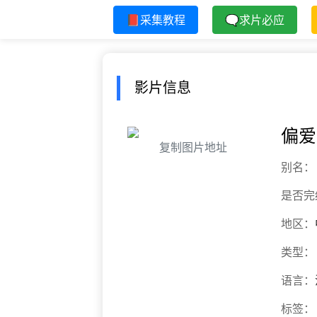
📕采集教程
🗨求片必应
影片信息
偏爱
复制图片地址
别名：
是否完
地区：
类型：
语言：
标签：