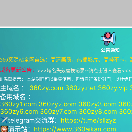
公告通知
360资源站全网首选：高清画质、热播影片、高峰不卡、
域名更新公告：
>>>
域名失效替换记录--请点击进入查看
<<<
!!!温馨提示： 本站封面可以采集使用，但请自行备份封面，以杜
主域名 ：
360zy.com
360zy.net
360zy.vip
备用域名 ：
360zy1.com
360zy2.com
360zy3.com
360
360zy6.com
360zy7.com
360zy8.com
360
✈telegram交流群：
https://t.me/sllzyz
🎇演示站：
https://www.360aikan.com