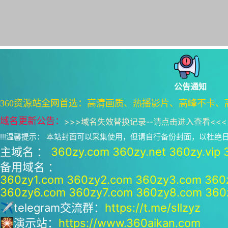
公告通知
360资源站全网首选：高清画质、热播影片、高峰不卡、
域名更新公告：
>>>
域名失效替换记录--请点击进入查看
<<<
!!!温馨提示： 本站封面可以采集使用，但请自行备份封面，以杜
主域名 ：
360zy.com
360zy.net
360zy.vip
备用域名 ：
360zy1.com
360zy2.com
360zy3.com
360
360zy6.com
360zy7.com
360zy8.com
360
✈telegram交流群：
https://t.me/sllzyz
🎇演示站：
https://www.360aikan.com