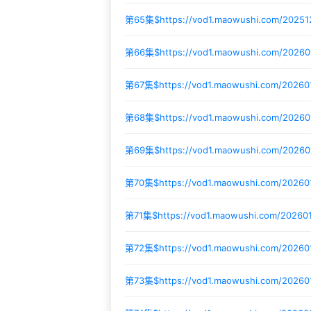
第65集$
https://vod1.maowushi.com/2025
第66集$
https://vod1.maowushi.com/20260
第67集$
https://vod1.maowushi.com/2026
第68集$
https://vod1.maowushi.com/2026
第69集$
https://vod1.maowushi.com/2026
第70集$
https://vod1.maowushi.com/2026
第71集$
https://vod1.maowushi.com/2026
第72集$
https://vod1.maowushi.com/2026
第73集$
https://vod1.maowushi.com/20260