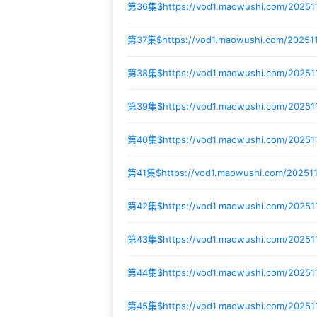
第36集$
https://vod1.maowushi.com/20251
第37集$
https://vod1.maowushi.com/20251
第38集$
https://vod1.maowushi.com/20251
第39集$
https://vod1.maowushi.com/2025
第40集$
https://vod1.maowushi.com/2025
第41集$
https://vod1.maowushi.com/20251
第42集$
https://vod1.maowushi.com/20251
第43集$
https://vod1.maowushi.com/2025
第44集$
https://vod1.maowushi.com/20251
第45集$
https://vod1.maowushi.com/2025