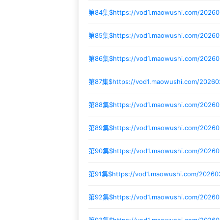
第84集$
https://vod1.maowushi.com/2026
第85集$
https://vod1.maowushi.com/20260
第86集$
https://vod1.maowushi.com/2026
第87集$
https://vod1.maowushi.com/2026
第88集$
https://vod1.maowushi.com/2026
第89集$
https://vod1.maowushi.com/202
第90集$
https://vod1.maowushi.com/2026
第91集$
https://vod1.maowushi.com/20260
第92集$
https://vod1.maowushi.com/2026
第93集$
https://vod1.maowushi.com/2026