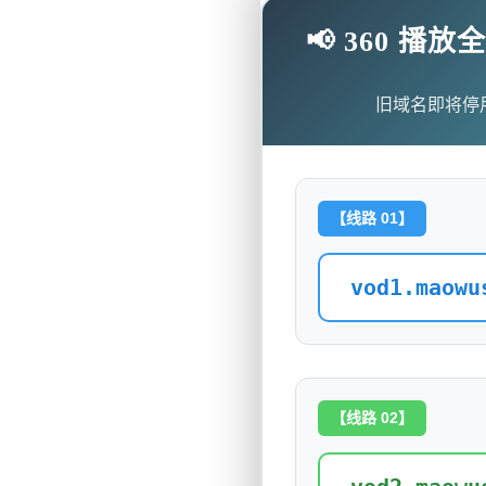
📢 360 
旧域名即将停
【线路 01】
vod1.maowu
【线路 02】