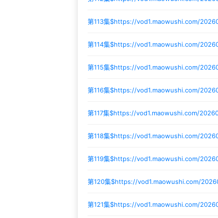
第113集$
https://vod1.maowushi.com/202
第114集$
https://vod1.maowushi.com/2026
第115集$
https://vod1.maowushi.com/202
第116集$
https://vod1.maowushi.com/2026
第117集$
https://vod1.maowushi.com/2026
第118集$
https://vod1.maowushi.com/202
第119集$
https://vod1.maowushi.com/2026
第120集$
https://vod1.maowushi.com/2026
第121集$
https://vod1.maowushi.com/2026