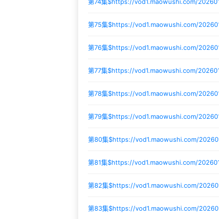
第74集$
https://vod1.maowushi.com/20260
第75集$
https://vod1.maowushi.com/20260
第76集$
https://vod1.maowushi.com/2026
第77集$
https://vod1.maowushi.com/2026
第78集$
https://vod1.maowushi.com/20260
第79集$
https://vod1.maowushi.com/2026
第80集$
https://vod1.maowushi.com/20260
第81集$
https://vod1.maowushi.com/202601
第82集$
https://vod1.maowushi.com/2026
第83集$
https://vod1.maowushi.com/2026