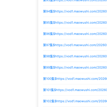
第94集$
https://vod1.maowushi.com/20260
第95集$
https://vod1.maowushi.com/2026
第96集$
https://vod1.maowushi.com/2026
第97集$
https://vod1.maowushi.com/2026
第98集$
https://vod1.maowushi.com/2026
第99集$
https://vod1.maowushi.com/20260
第100集$
https://vod1.maowushi.com/2026
第101集$
https://vod1.maowushi.com/202
第102集$
https://vod1.maowushi.com/2026