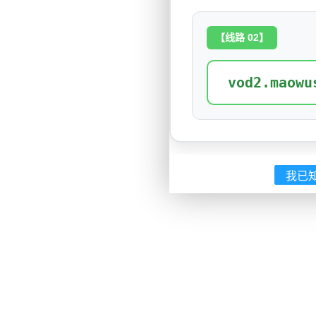
【线路 02】
vod2.maowu
我已