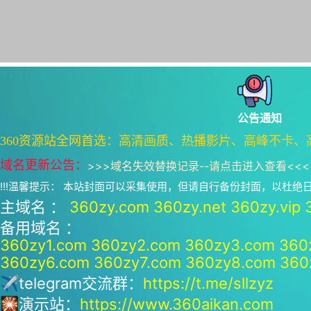
公告通知
360资源站全网首选：高清画质、热播影片、高峰不卡、
域名更新公告：
>>>
域名失效替换记录--请点击进入查看
<<<
!!!温馨提示： 本站封面可以采集使用，但请自行备份封面，以杜
主域名 ：
360zy.com
360zy.net
360zy.vip
备用域名 ：
360zy1.com
360zy2.com
360zy3.com
360
360zy6.com
360zy7.com
360zy8.com
360
✈telegram交流群：
https://t.me/sllzyz
🎇演示站：
https://www.360aikan.com