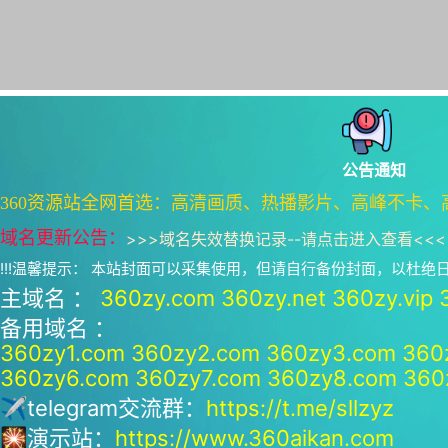
公告通知
360资源站全网首选：高清画质、热播影片、高峰不卡、
域名更新公告：
>>>
域名失效替换记录--请点击进入查看
<<<
!!!温馨提示： 本站封面可以采集使用，但请自行备份封面，以杜
主域名 ：
360zy.com
360zy.net
360zy.vip
备用域名 ：
360zy1.com
360zy2.com
360zy3.com
360
360zy6.com
360zy7.com
360zy8.com
360
✈telegram交流群：
https://t.me/sllzyz
🎇演示站：
https://www.360aikan.com