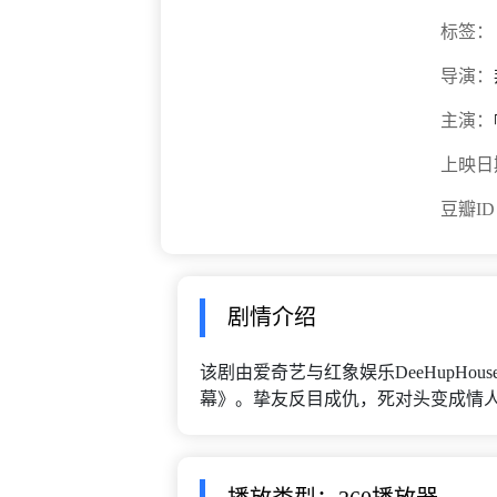
标签：
导演：
主演：
上映日
豆瓣I
剧情介绍
该剧由爱奇艺与红象娱乐DeeHupHo
幕》。挚友反目成仇，死对头变成情