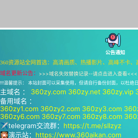
公告通知
360资源站全网首选：高清画质、热播影片、高峰不卡、
域名更新公告：
>>>
域名失效替换记录--请点击进入查看
<<<
!!!温馨提示： 本站封面可以采集使用，但请自行备份封面，以杜
主域名 ：
360zy.com
360zy.net
360zy.vip
备用域名 ：
360zy1.com
360zy2.com
360zy3.com
360
360zy6.com
360zy7.com
360zy8.com
360
✈telegram交流群：
https://t.me/sllzyz
🎇演示站：
https://www.360aikan.com