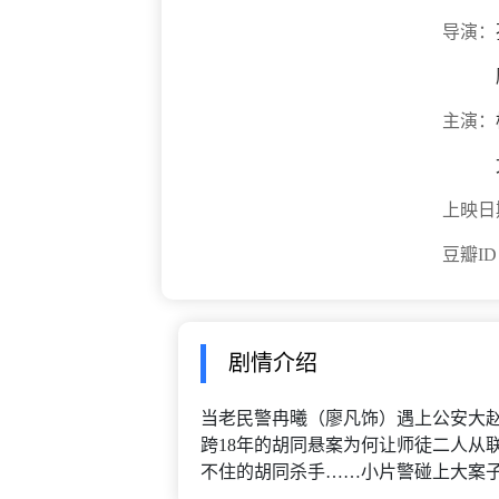
导演：
主演：
上映日
豆瓣I
剧情介绍
当老民警冉曦（廖凡饰）遇上公安大赵
跨18年的胡同悬案为何让师徒二人从
不住的胡同杀手……小片警碰上大案