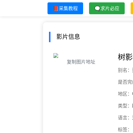
📕采集教程
🗨求片必应
影片信息
树影
复制图片地址
别名：
是否完
地区：
类型：
语言：
标签：