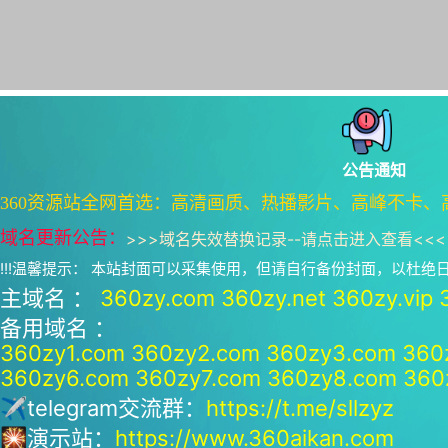
公告通知
360资源站全网首选：高清画质、热播影片、高峰不卡、
域名更新公告：
>>>
域名失效替换记录--请点击进入查看
<<<
!!!温馨提示： 本站封面可以采集使用，但请自行备份封面，以杜
主域名 ：
360zy.com
360zy.net
360zy.vip
备用域名 ：
360zy1.com
360zy2.com
360zy3.com
360
360zy6.com
360zy7.com
360zy8.com
360
✈telegram交流群：
https://t.me/sllzyz
🎇演示站：
https://www.360aikan.com