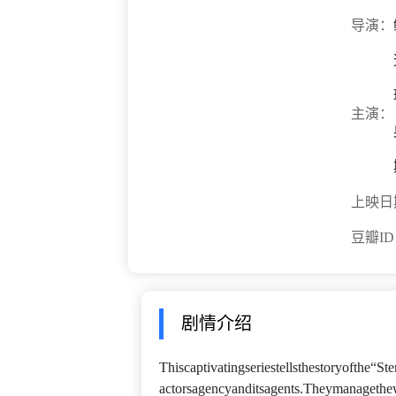
导演：
主演：
上映日
豆瓣I
剧情介绍
Thiscaptivatingseriestellsthestoryofthe“Ste
actorsagencyanditsagents.Theymanagethewh