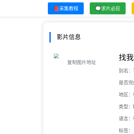
📕采集教程
🗨求片必应
影片信息
找我
复制图片地址
别名：
是否完
地区：
类型：
语言：
标签：