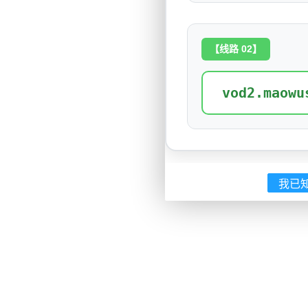
【线路 02】
vod2.maowu
我已