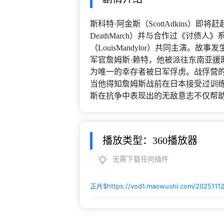
斯科特·阿金斯（ScottAdkins
DeathMarch）并与合作过《讨债人》系列
（LouisMandylor）共同主演
军官詹姆斯·赖特，他被派往东南亚援
为唯一的幸存者被日军俘虏。战俘营
当他得知詹姆斯战前在日本接受过训
斯在抗争中表现出的无敌意志不仅帮
播放类型：360播放器
无需下载任何插件
正片$
https://vod1.maowushi.com/202511