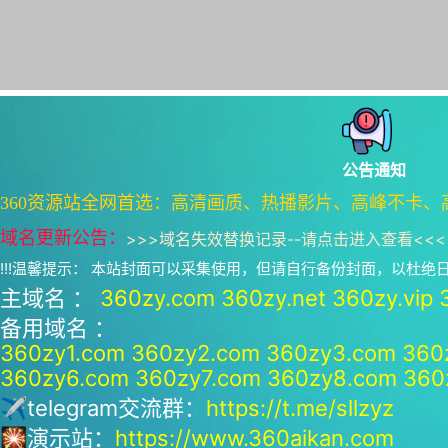
公告通知
360资源站全网首选：高清画质、热播影片、高峰不卡、
域名更新公告：
>>>
域名失效替换记录--请点击进入查看
<<<
!!!温馨提示： 本站封面可以采集使用，但请自行备份封面，以杜
主域名 ：
360zy.com
360zy.net
360zy.vip
备用域名 ：
360zy1.com
360zy2.com
360zy3.com
360
360zy6.com
360zy7.com
360zy8.com
360
✈telegram交流群：
https://t.me/sllzyz
🎇演示站：
https://www.360aikan.com