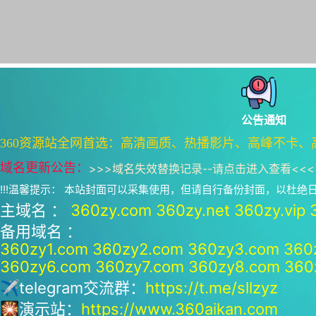
公告通知
360资源站全网首选：高清画质、热播影片、高峰不卡、
域名更新公告：
>>>
域名失效替换记录--请点击进入查看
<<<
!!!温馨提示： 本站封面可以采集使用，但请自行备份封面，以杜
主域名 ：
360zy.com
360zy.net
360zy.vip
备用域名 ：
360zy1.com
360zy2.com
360zy3.com
360
360zy6.com
360zy7.com
360zy8.com
360
✈telegram交流群：
https://t.me/sllzyz
🎇演示站：
https://www.360aikan.com