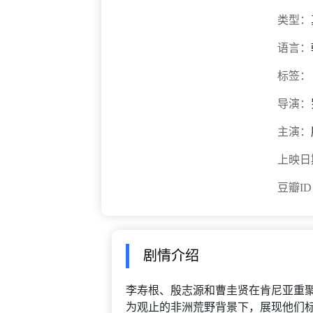
类型：
语言：
标签：
导演：
主演：
上映日
豆瓣I
剧情介绍
李寿根、殷志源和曹圭贤在肯尼亚重
为观止的非洲荒野背景下，展现他们