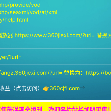
php/provide/vod
php/seaxml/vod/at/xml
/help.html
放器 https://www.360jiexi.com/?url= 替换为：
yer/?url=
ng2.360jiexi.com/?url= 替换为：https://bof
-->
收益（点击访问）👉
360cjfl.com