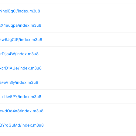
NnqiEq0l/index.m3u8
/sX4euqpa/index.m3u8
/zw6JgCtR/index.m3u8
IrDljo4W/index.m3u8
/xcrD1AUe/index.m3u8
aFeVl3Iy/index.m3u8
/LxLkv5PY/index.m3u8
/owdOd4n8/index.m3u8
/QYrqGuMd/index.m3u8