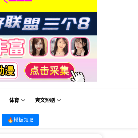
体育
爽文短剧
🔥模板领取