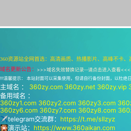
360资源站全网首选：高清画质、热播影片、高峰不卡、
域名更新公告：
>>>
域名失效替换记录--请点击进入查看
<<<
!!!温馨提示： 本站封面可以采集使用，但请自行备份封面，以杜
主域名 ：
360zy.com
360zy.net
360zy.vip
备用域名 ：
360zy1.com
360zy2.com
360zy3.com
360
360zy6.com
360zy7.com
360zy8.com
360
✈telegram交流群：
https://t.me/sllzyz
🎇演示站：
https://www.360aikan.com