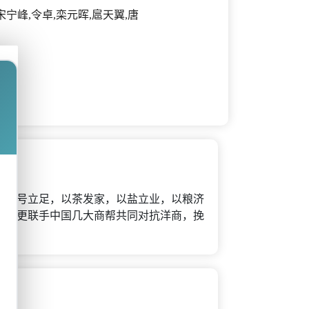
宋宁峰,令卓,栾元晖,扈天翼,唐
以票号立足，以茶发家，以盐立业，以粮济
最后更联手中国几大商帮共同对抗洋商，挽