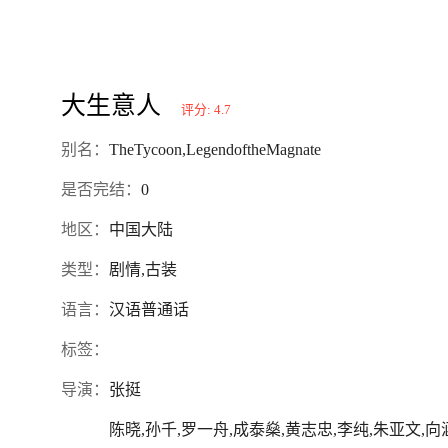
大生意人
评分: 4.7
别名：
TheTycoon,LegendoftheMagnate
是否完结：
0
地区：
中国大陆
类型：
剧情,古装
语言：
汉语普通话
标签：
导演：
张挺
陈晓,孙千,罗一舟,成泰燊,黄志忠,李纯,朱亚文,向