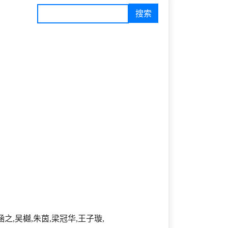
涵之,吴樾,朱茵,梁冠华,王子璇,