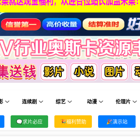
影
连续剧
综艺
动漫
伦理片
🗨求片必应
🎉福利赞助
🎉演示站