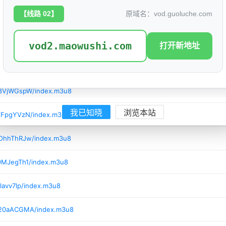
【线路 02】
原域名：vod.guoluche.com
/m52KJdQb/index.m3u8
/wXB31UIp/index.m3u8
vod2.maowushi.com
打开新地址
/Q93NiGmL/index.m3u8
/8VjWGspW/index.m3u8
我已知晓
浏览本站
/fFpgYVzN/index.m3u8
/OhhThRJw/index.m3u8
/9MJegTh1/index.m3u8
lavv7lp/index.m3u8
8/20aACGMA/index.m3u8