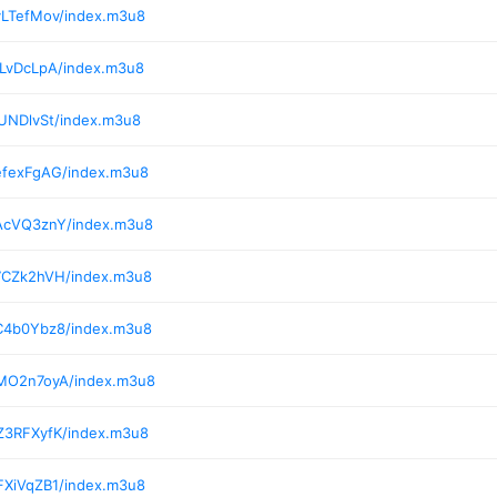
vLTefMov/index.m3u8
yLvDcLpA/index.m3u8
lUNDlvSt/index.m3u8
efexFgAG/index.m3u8
/AcVQ3znY/index.m3u8
/7CZk2hVH/index.m3u8
/C4b0Ybz8/index.m3u8
/MO2n7oyA/index.m3u8
Z3RFXyfK/index.m3u8
FXiVqZB1/index.m3u8