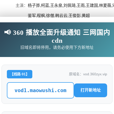
主演：
杨子骅,柯蓝,王永泉,刘佩琦,王雨,王建国,林夏薇,
鉴军,程枫,徐僧,韩云云,王俊彭,黄超
上映日期：
2025-11-25(中国大陆)
📢 360 播放全面升级通知 三网国内
豆瓣ID：
35496393
cdn
旧域名即将停用，请务必使用下方新地址
，以死谋生，在夹缝中凭借自己的智慧借势谋局，以行商入场，
【线路 01】
原域名：vod.360zyx.vip
商、京商、盐商、漕帮、洋商，用他的玩法打造新的商业帝国，
vod1.maowushi.com
打开新地址
无需下载任何插件